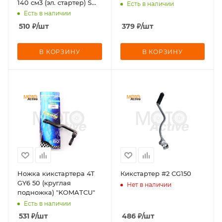
140 см3 (эл. стартер) SM-
Есть в наличии
PARTS
Есть в наличии
510
₽
/шт
379
₽
/шт
В КОРЗИНУ
В КОРЗИНУ
Ножка кикстартера 4T
Кикстартер #2 CG150
GY6 50 (круглая
Нет в наличии
подножка) "KOMATCU"
Есть в наличии
531
₽
/шт
486
₽
/шт