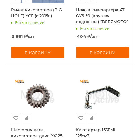
Рычаг кикстартера (BIG
Ножка кикстартера 4T
HOLE) YCF (с 2015г.)
GY6 50 (круглая
подножка) "BEEZMOTO"
Есть в наличии
Есть в наличии
3 991
₽
/шт
404
₽
/шт
В КОРЗИНУ
В КОРЗИНУ
Шестерня вала
Кикстартер 153FMI
кикстартера двиг. YX125-
125см3