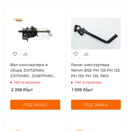
Вал кикстартера в
Рычаг кикстартера
сборе ZS172FMM,
16mm BSE PH 125 PH 125
ZS170MM , ZS167FMM
PH 150 PH 125, 190S
Sport 003, CB250R
Нет в наличии
Нет в наличии
2 258
₽
/шт
1 559
₽
/шт
ПОД ЗАКАЗ
ПОД ЗАКАЗ