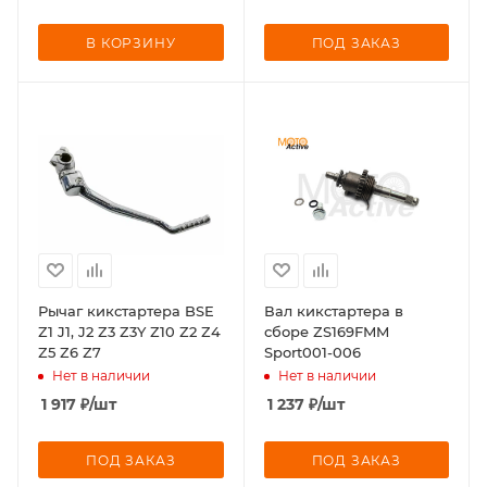
В КОРЗИНУ
ПОД ЗАКАЗ
Рычаг кикстартера BSE
Вал кикстартера в
Z1 J1, J2 Z3 Z3Y Z10 Z2 Z4
сборе ZS169FMM
Z5 Z6 Z7
Sport001-006
Нет в наличии
Нет в наличии
1 917
₽
/шт
1 237
₽
/шт
ПОД ЗАКАЗ
ПОД ЗАКАЗ