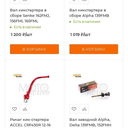
Вал кикстартера в
Вал кикстартера в
сборе Senke 162FMJ,
сборе Alpha 139FMB
156FMI, 165FML
Есть в наличии
Есть в наличии
1 200
₽
/шт
1 019
₽
/шт
В КОРЗИНУ
В КОРЗИНУ
Рычаг кик-стартера
Вал заводной Alpha,
ACCEL CRF450R 12-16
Delta 139FMB, 152FMH