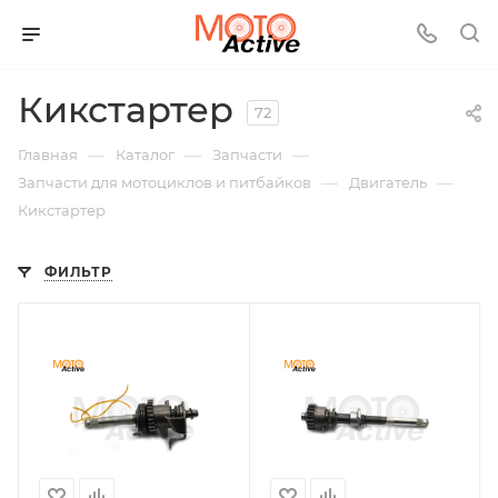
Кикстартер
72
—
—
—
Главная
Каталог
Запчасти
—
—
Запчасти для мотоциклов и питбайков
Двигатель
Кикстартер
ФИЛЬТР