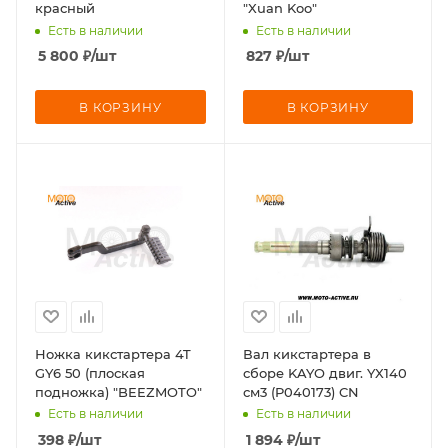
красный
"Xuan Koo"
Есть в наличии
Есть в наличии
5 800
₽
/шт
827
₽
/шт
В КОРЗИНУ
В КОРЗИНУ
Ножка кикстартера 4T
Вал кикстартера в
GY6 50 (плоская
сборе KAYO двиг. YX140
подножка) "BEEZMOTO"
см3 (P040173) CN
Есть в наличии
Есть в наличии
398
₽
/шт
1 894
₽
/шт