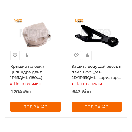
Крышка головки
Защита ведущей звезды
цилиндра двиг.
двиг. 1P57QMJ-
1P63QML (180cc)
2D/1P63QML (вариатор,
задн. ход)
Нет в наличии
Нет в наличии
1 204
₽
/шт
643
₽
/шт
ПОД ЗАКАЗ
ПОД ЗАКАЗ