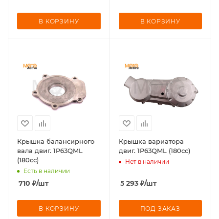
В КОРЗИНУ
В КОРЗИНУ
Крышка балансирного
Крышка вариатора
вала двиг. 1P63QML
двиг. 1P63QML (180cc)
(180cc)
Нет в наличии
Есть в наличии
710
₽
/шт
5 293
₽
/шт
В КОРЗИНУ
ПОД ЗАКАЗ