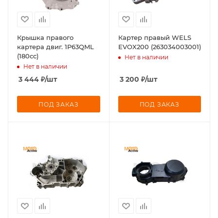
Крышка правого
Картер правый WELS
картера двиг. 1P63QML
EVOX200 (263034003001)
(180cc)
Нет в наличии
Нет в наличии
3 444
₽
/шт
3 200
₽
/шт
ПОД ЗАКАЗ
ПОД ЗАКАЗ