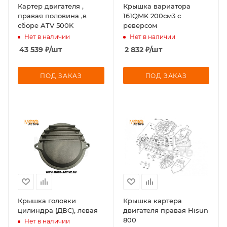
Картер двигателя ,
Крышка вариатора
правая половина ,в
161QMK 200см3 с
сборе ATV 500K
реверсом
Нет в наличии
Нет в наличии
43 539
₽
/шт
2 832
₽
/шт
ПОД ЗАКАЗ
ПОД ЗАКАЗ
Крышка головки
Крышка картера
цилиндра (ДВС), левая
двигателя правая Hisun
800
Нет в наличии