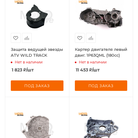
Защита ведущей звезды
Картер двигателя левый
ATV WILD TRACK
двиг. 1P63QML (180cc)
Нет в наличии
Нет в наличии
1 823
₽
/шт
11 453
₽
/шт
ПОД ЗАКАЗ
ПОД ЗАКАЗ