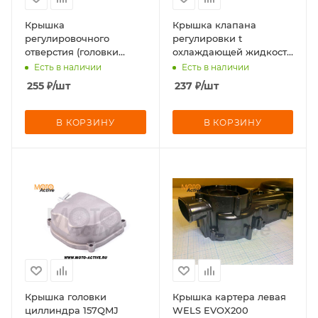
Крышка
Крышка клапана
регулировочного
регулировки t
отверстия (головки
охлаждающей жидкости
цилиндра ДВС),
(корпус термостата) ДВС
Есть в наличии
Есть в наличии
впускного клапана
255
₽
/шт
237
₽
/шт
В КОРЗИНУ
В КОРЗИНУ
Крышка головки
Крышка картера левая
циллиндра 157QMJ
WELS EVOX200