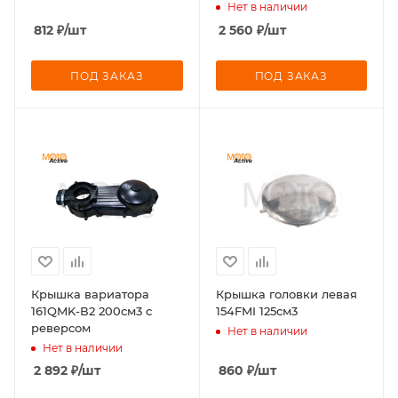
Нет в наличии
812
₽
/шт
2 560
₽
/шт
ПОД ЗАКАЗ
ПОД ЗАКАЗ
Крышка вариатора
Крышка головки левая
161QMK-В2 200см3 с
154FMI 125см3
реверсом
Нет в наличии
Нет в наличии
2 892
₽
/шт
860
₽
/шт