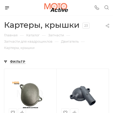
Картеры, крышки
23
—
—
—
Главная
Каталог
Запчасти
—
—
Запчасти для квадроциклов
Двигатель
Картеры, крышки
ФИЛЬТР