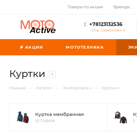
Товары по акции
Бренды
+78123132536
СПБ, СИМОНОВА 11
🗲 АКЦИИ
МОТОТЕХНИКА
ЭК
Куртки
7
—
—
—
Главная
Каталог
Экипировка
Куртки
Куртка мембранная
К
23 ТОВАРА
2