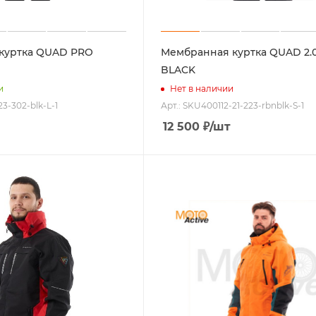
куртка QUAD PRO
Мембранная куртка QUAD 2.0
BLACK
и
Нет в наличии
23-302-blk-L-1
Арт.: SKU400112-21-223-rbnblk-S-1
12 500
₽
/шт