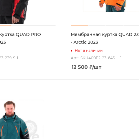
куртка QUAD PRO
Мембранная куртка QUAD 2.
023
- Arctic 2023
Нет в наличии
23-239-S-1
Арт.: SKU400112-23-643-L-1
12 500
₽
/шт