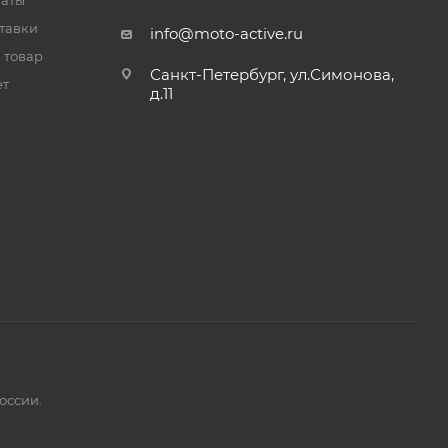
латы
тавки
info@moto-active.ru
 товар
Санкт-Петербург, ул.Симонова,
ет
д.11
оссии.