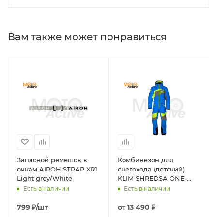
Вам также может понравиться
Запасной ремешок к
Комбинезон для
очкам AIROH STRAP XR1
снегохода (детский)
Light grey/White
KLIM SHREDSA ONE-
PIECE #6 blue (текстиль)
Есть в наличии
Есть в наличии
799
₽
/шт
от
13 490 ₽