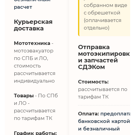
собранном виде
расчет
с обрешеткой
(оплачивается
Курьерская
доставка
отдельно)
Мототехника
-
Отправка
мотоэвакуатор
мотоэкипировки
по СПБ и ЛО,
и запчастей
стоимость
СДЭКом
рассчитывается
индивидуально
Стоимость:
рассчитывается по
Товары
- По СПб
тарифам ТК
и ЛО -
рассчитывается
Оплата:
предоплата,
по тарифам ТК
банковской картой
и безналичный
График работы: