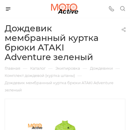
Дождевик
мембранный куртка
брюки ATAKI
Adventure зеленый
—
—
—
—
Главная
Каталог
Экипировка
Дождевики
—
Комплект дождевой (куртка штаны)
Дождевик мембранный куртка брюки ATAKI Adventure
зеленый