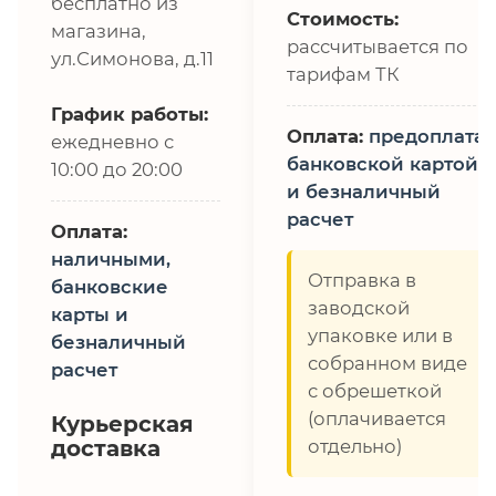
бесплатно из
Стоимость:
магазина,
рассчитывается по
ул.Симонова, д.11
тарифам ТК
График работы:
Оплата:
предоплата,
ежедневно с
банковской картой
10:00 до 20:00
и безналичный
расчет
Оплата:
наличными,
Отправка в
банковские
заводской
карты и
упаковке или в
безналичный
собранном виде
расчет
с обрешеткой
(оплачивается
Курьерская
доставка
отдельно)