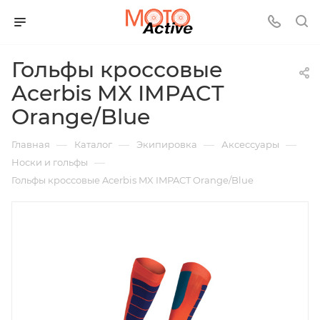
Гольфы кроссовые
Acerbis MX IMPACT
Orange/Blue
—
—
—
—
Главная
Каталог
Экипировка
Аксессуары
—
Носки и гольфы
Гольфы кроссовые Acerbis MX IMPACT Orange/Blue