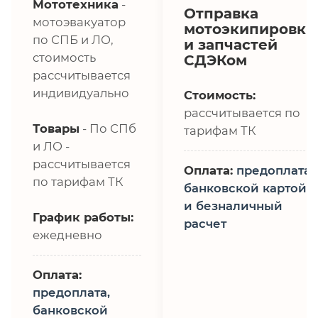
Мототехника
-
Отправка
мотоэвакуатор
мотоэкипировки
по СПБ и ЛО,
и запчастей
стоимость
СДЭКом
рассчитывается
индивидуально
Стоимость:
рассчитывается по
Товары
- По СПб
тарифам ТК
и ЛО -
рассчитывается
Оплата:
предоплата,
по тарифам ТК
банковской картой
и безналичный
График работы:
расчет
ежедневно
Оплата:
предоплата,
банковской