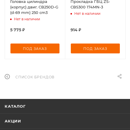
Головка цилиндра
Прокладка ГБЦ ZS-
(корпус) двиг. CB250D-G
CBS300 174MN-3
(d-69 mm) 250 cm3
Нет в наличии
Нет в наличии
5 775
₽
914
₽
ПОД ЗАКАЗ
ПОД ЗАКАЗ
СПИСОК БРЕНДОВ
КАТАЛОГ
АКЦИИ