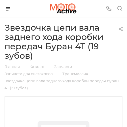
Звездочка цепи вала
заднего хода коробки
передач Буран 4Т (19
зубов)
—
—
—
Главная
Каталог
Запчасти
—
—
Запчасти для снегоходов
Трансмиссия
Звездочка цепи вала заднего хода коробки передач Буран
4Т (19 зубов)