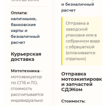
и безналичный
расчет
Оплата:
наличными,
Отправка в
банковские
заводской
карты и
упаковке или в
безналичный
собранном виде
расчет
с обрешеткой
(оплачивается
Курьерская
доставка
отдельно)
Мототехника
-
Отправка
мотоэвакуатор
мотоэкипировки
по СПБ и ЛО,
и запчастей
стоимость
СДЭКом
рассчитывается
индивидуально
Стоимость: