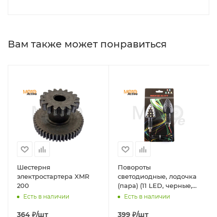
Вам также может понравиться
Шестерня
Повороты
электростартера XMR
светодиодные, лодочка
200
(пара) (11 LED, черные,
прозрачное стекло)
Есть в наличии
Есть в наличии
"HQ" mod:B
364
₽
/шт
399
₽
/шт