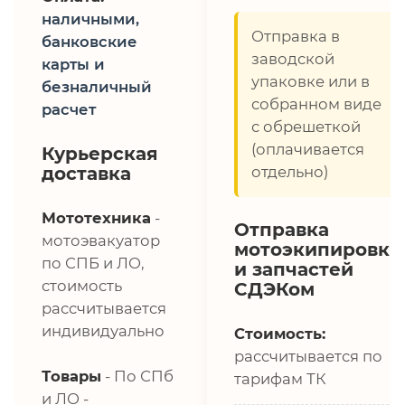
наличными,
Отправка в
банковские
заводской
карты и
упаковке или в
безналичный
собранном виде
расчет
с обрешеткой
(оплачивается
Курьерская
доставка
отдельно)
Мототехника
-
Отправка
мотоэвакуатор
мотоэкипировки
по СПБ и ЛО,
и запчастей
стоимость
СДЭКом
рассчитывается
индивидуально
Стоимость:
рассчитывается по
Товары
- По СПб
тарифам ТК
и ЛО -