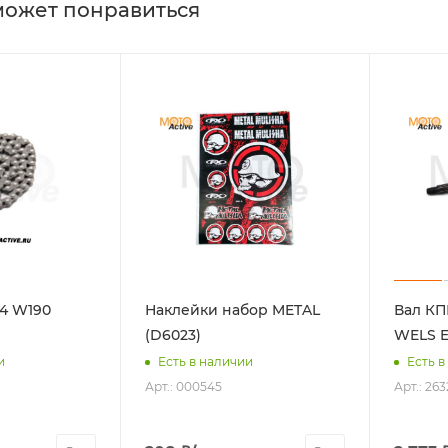
может понравиться
4 W190
Наклейки набор METAL
Вал КП
(D6023)
WELS 
и
Есть в наличии
Есть в
Арт.: 000545
Арт.: 26