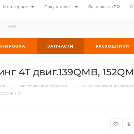
Мотосервис
Покупателям
Доставка по РФ
О
ИПИРОВКА
ЗАПЧАСТИ
РАСХОДНИКИ
нг 4T двиг.139QMB, 152Q
—
—
ров
Электрика для скутеров
Замки зажигания для ску
 SCOOTER-M