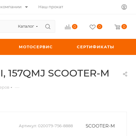
 компании
Наш прокат
Каталог
0
0
0
МОТОСЕРВИС
СЕРТИФИКАТЫ
MI, 157QMJ SCOOTER-M
—
теров
SCOOTER-M
Артикул:
020079-756-8888