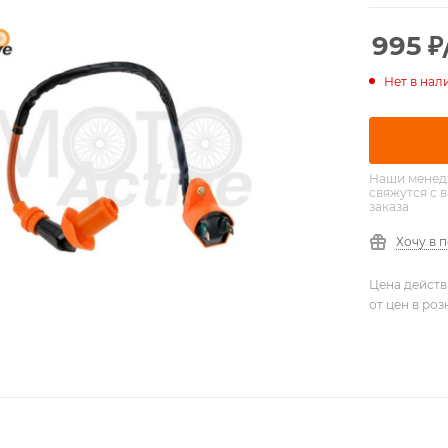
995
₽
Нет в нал
Наши менед
свяжутся с 
заказа
Хочу в 
Цена действ
от цен в ро