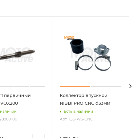
П первичный
Коллектор впускной
EVOX200
NIBBI PRO CNC d33мм
 наличии
Есть в наличии
3289001001
Арт.: QG-WS-CNC