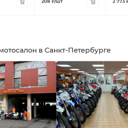
208
₽
/шт
2 773
мотосалон в Санкт-Петербурге