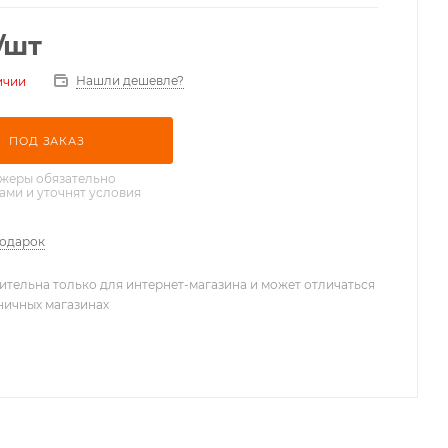
/шт
Нашли дешевле?
ичии
ПОД ЗАКАЗ
жеры обязательно
вами и уточнят условия
подарок
ительна только для интернет-магазина и может отличаться
зничных магазинах