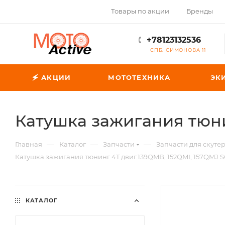
Товары по акции
Бренды
+78123132536
СПБ, СИМОНОВА 11
🗲 АКЦИИ
МОТОТЕХНИКА
ЭК
Катушка зажигания тюни
—
—
—
Главная
Каталог
Запчасти
Запчасти для скуте
Катушка зажигания тюнинг 4T двиг.139QMB, 152QMI, 157QMJ
КАТАЛОГ