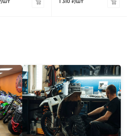
₽
/шт
1 310
₽
/шт