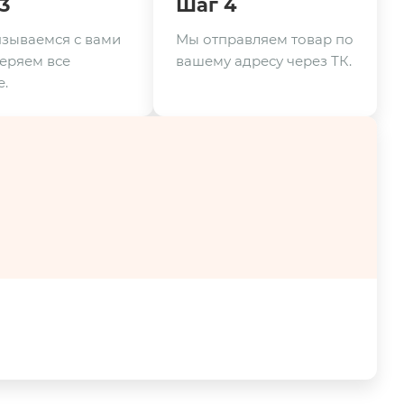
3
Шаг 4
зываемся с вами
Мы отправляем товар по
еряем все
вашему адресу через ТК.
.