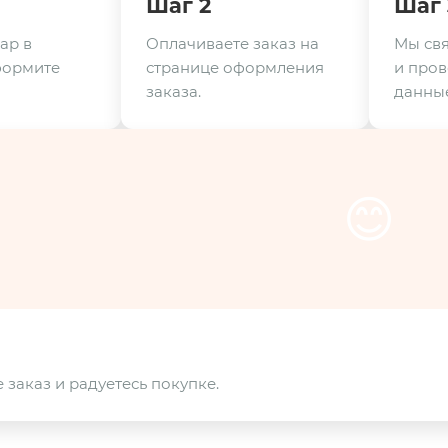
Шаг 2
Шаг 
ар в
Оплачиваете заказ на
Мы свя
формите
странице оформления
и пров
заказа.
данные
😊
 заказ и радуетесь покупке.