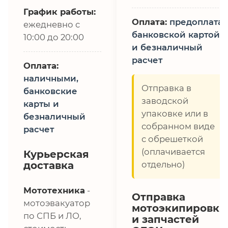
График работы:
Оплата:
предоплата,
ежедневно с
банковской картой
10:00 до 20:00
и безналичный
расчет
Оплата:
наличными,
Отправка в
банковские
заводской
карты и
упаковке или в
безналичный
собранном виде
расчет
с обрешеткой
(оплачивается
Курьерская
доставка
отдельно)
Мототехника
-
Отправка
мотоэвакуатор
мотоэкипировки
по СПБ и ЛО,
и запчастей