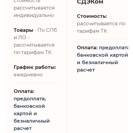
стоимость
СДЭКом
рассчитывается
индивидуально
Стоимость:
рассчитывается по
Товары
- По СПб
тарифам ТК
и ЛО -
рассчитывается
Оплата:
предоплата,
по тарифам ТК
банковской картой
и безналичный
График работы:
расчет
ежедневно
Оплата:
предоплата,
банковской
картой и
безналичный
расчет