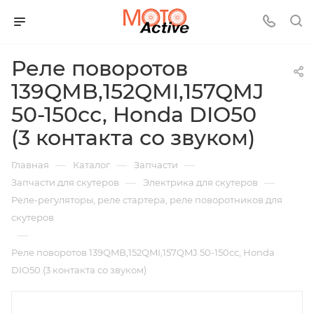
Реле поворотов
139QMB,152QMI,157QMJ
50-150сс, Honda DIO50
(3 контакта со звуком)
—
—
—
Главная
Каталог
Запчасти
—
—
Запчасти для скутеров
Электрика для скутеров
Реле-регуляторы, реле стартера, реле поворотников для
скутеров
—
Реле поворотов 139QMB,152QMI,157QMJ 50-150сс, Honda
DIO50 (3 контакта со звуком)