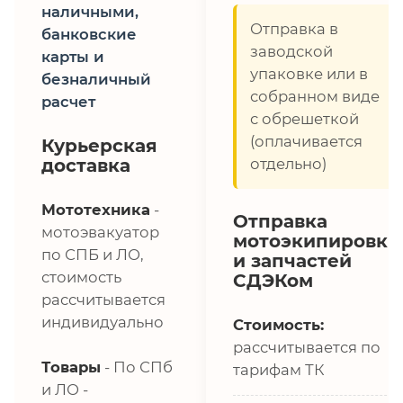
наличными,
Отправка в
банковские
заводской
карты и
упаковке или в
безналичный
собранном виде
расчет
с обрешеткой
(оплачивается
Курьерская
доставка
отдельно)
Мототехника
-
Отправка
мотоэвакуатор
мотоэкипировки
по СПБ и ЛО,
и запчастей
стоимость
СДЭКом
рассчитывается
индивидуально
Стоимость:
рассчитывается по
Товары
- По СПб
тарифам ТК
и ЛО -