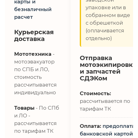
карты и
упаковке или в
безналичный
собранном виде
расчет
с обрешеткой
(оплачивается
Курьерская
доставка
отдельно)
Мототехника
-
Отправка
мотоэвакуатор
мотоэкипировки
по СПБ и ЛО,
и запчастей
стоимость
СДЭКом
рассчитывается
индивидуально
Стоимость:
рассчитывается по
Товары
- По СПб
тарифам ТК
и ЛО -
рассчитывается
Оплата:
предоплата,
по тарифам ТК
банковской картой