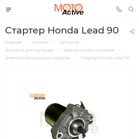
Стартер Honda Lead 90
—
—
—
Главная
Каталог
Запчасти
—
—
Запчасти для скутеров
Электрика для скутеров
—
Электростартеры для скутеров
Стартер Honda Lead 90