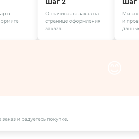
Шаг 2
Шаг 
ар в
Оплачиваете заказ на
Мы свя
формите
странице оформления
и пров
заказа.
данные
😊
 заказ и радуетесь покупке.