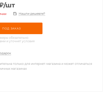
₽
/шт
Нашли дешевле?
ичии
ПОД ЗАКАЗ
жеры обязательно
вами и уточнят условия
подарок
ительна только для интернет-магазина и может отличаться
зничных магазинах