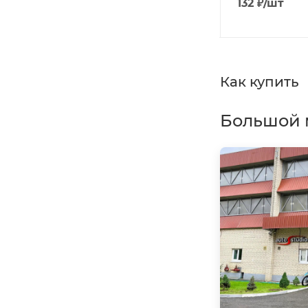
1 086
₽
/шт
132
₽
/шт
Как купить
Большой 