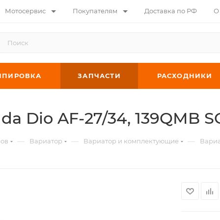
Мотосервис
Покупателям
Доставка по РФ
О
ИПИРОВКА
ЗАПЧАСТИ
РАСХОДНИКИ
da Dio AF-27/34, 139QMB 
—
—
—
ров
Вариатор
Вариатор и комплектующие
Вариа