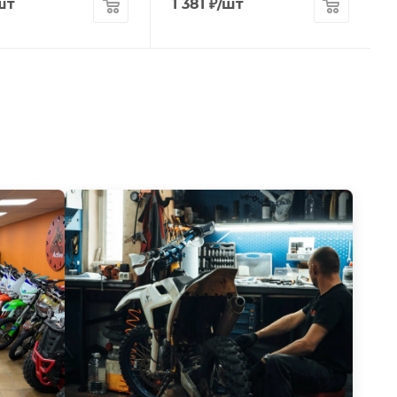
шт
1 381
₽
/шт