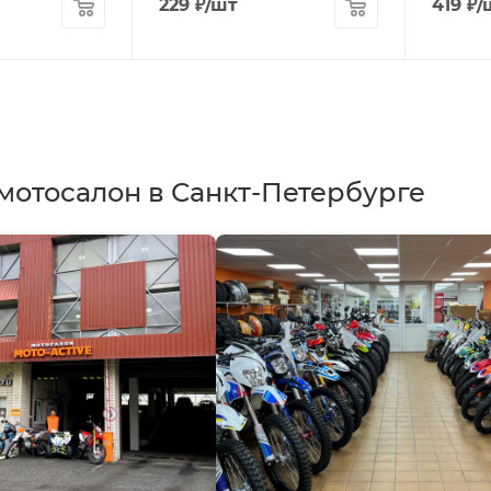
229
₽
/шт
419
₽
/
мотосалон в Санкт-Петербурге