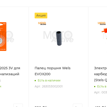
Акция
2025 3V для
Палец поршня Wels
Электр
гнализаций
EVOX200
карбюр
.
(Stels 
Есть в наличии
Арт.: 263053002001
и
Есть в
Арт.: 00