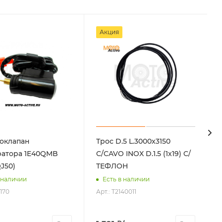
Акция
оклапан
Трос D.5 L.3000x3150
атора 1E40QMB
C/CAVO INOX D.1.5 (1x19) C/
QJ50)
ТЕФЛОН
 наличии
Есть в наличии
3170
Арт.: T2140011