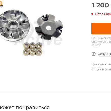
1 200
Нет в нал
Наши менед
свяжутся с 
заказа
Хочу в 
Цена действ
от цен в ро
может понравиться