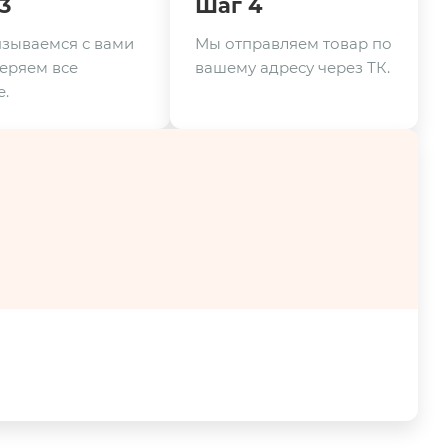
3
Шаг 4
зываемся с вами
Мы отправляем товар по
еряем все
вашему адресу через ТК.
.