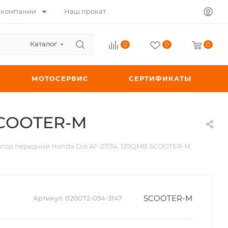
 компании
Наш прокат
Каталог
0
0
0
МОТОСЕРВИС
СЕРТИФИКАТЫ
SCOOTER-M
тор передний Honda Dio AF-27/34, 139QMB SCOOTER-M
SCOOTER-M
Артикул:
020072-054-3147