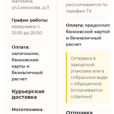
магазина,
рассчитывается по
ул.Симонова, д.11
тарифам ТК
График работы:
Оплата:
предоплата,
ежедневно с
банковской картой
10:00 до 20:00
и безналичный
расчет
Оплата:
наличными,
Отправка в
банковские
заводской
карты и
упаковке или в
безналичный
собранном виде
расчет
с обрешеткой
(оплачивается
Курьерская
доставка
отдельно)
Мототехника
-
Отправка