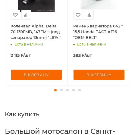
Коленвал Alpha, Delta
Ремень вариатора 642 *
70 139FMB, 147FMH (под
15,5 Honda TACT AF16
сепаратор 13mm) "LIPAI"
"OEM BELT"
Есть в наличии
Есть в наличии
2 115
₽
/шт
393
₽
/шт
В КОРЗИНУ
В КОРЗИНУ
Как купить
Большой мотосалон в Санкт-