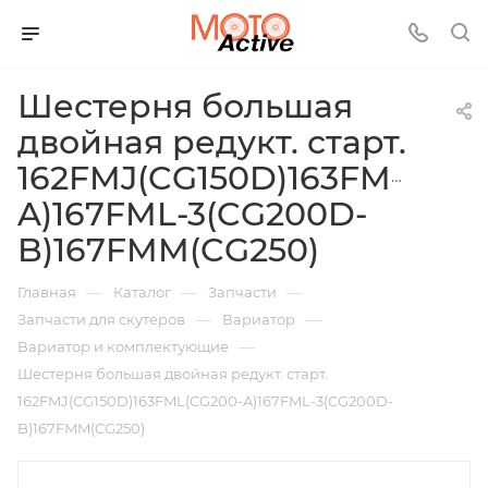
Шестерня большая
двойная редукт. старт.
162FMJ(CG150D)163FML(CG2
A)167FML-3(CG200D-
B)167FMM(CG250)
—
—
—
Главная
Каталог
Запчасти
—
—
Запчасти для скутеров
Вариатор
—
Вариатор и комплектующие
Шестерня большая двойная редукт. старт.
162FMJ(CG150D)163FML(CG200-A)167FML-3(CG200D-
B)167FMM(CG250)