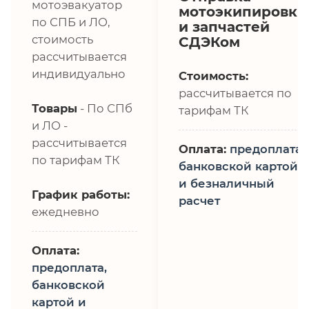
мотоэвакуатор
мотоэкипировки
по СПБ и ЛО,
и запчастей
стоимость
СДЭКом
рассчитывается
индивидуально
Стоимость:
рассчитывается по
Товары
- По СПб
тарифам ТК
и ЛО -
рассчитывается
Оплата:
предоплата,
по тарифам ТК
банковской картой
и безналичный
График работы:
расчет
ежедневно
Оплата:
предоплата,
банковской
картой и