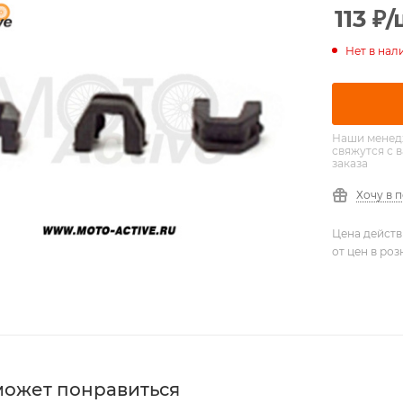
113
₽
/
Нет в нал
Наши менед
свяжутся с 
заказа
Хочу в 
Цена действ
от цен в ро
может понравиться