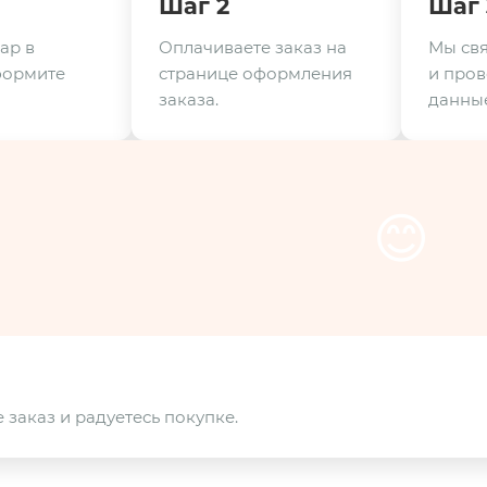
Шаг 2
Шаг 
ар в
Оплачиваете заказ на
Мы свя
формите
странице оформления
и пров
заказа.
данные
😊
 заказ и радуетесь покупке.