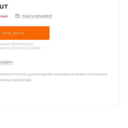
шт
Нашли дешевле?
ичии
ПОД ЗАКАЗ
жеры обязательно
вами и уточнят условия
подарок
ительна только для интернет-магазина и может отличаться
зничных магазинах