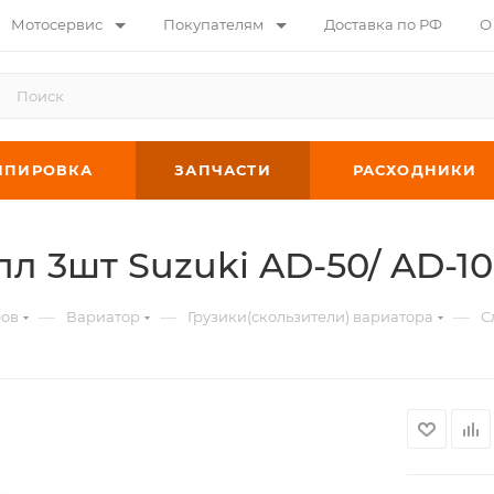
Мотосервис
Покупателям
Доставка по РФ
О
ИПИРОВКА
ЗАПЧАСТИ
РАСХОДНИКИ
л 3шт Suzuki AD-50/ AD-1
—
—
—
ров
Вариатор
Грузики(скользители) вариатора
С