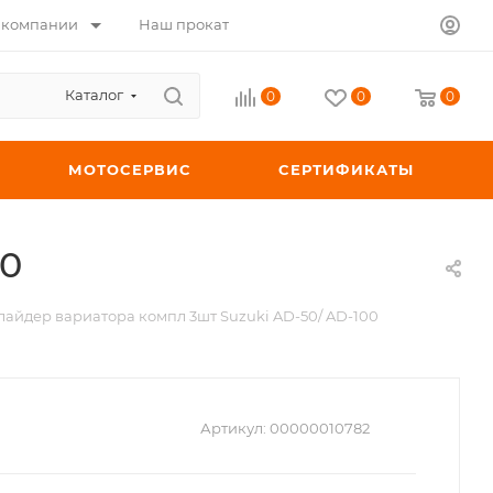
 компании
Наш прокат
Каталог
0
0
0
МОТОСЕРВИС
СЕРТИФИКАТЫ
00
лайдер вариатора компл 3шт Suzuki AD-50/ AD-100
Артикул:
00000010782