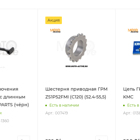
Акция
лючения
Шестерня приводная ГРМ
Цепь ГРМ 25H-84L
 с длинным
ZS1P52FMI (C120) (52.4-55,5)
KMC
ARTS (чёрн)
Есть в наличии
Есть в
Арт.: 007419
Арт.: 013
и
-1360