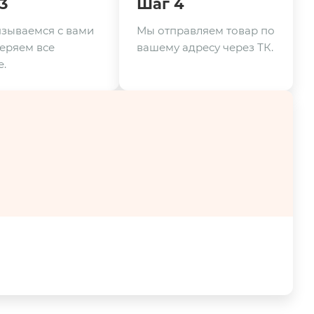
3
Шаг 4
зываемся с вами
Мы отправляем товар по
еряем все
вашему адресу через ТК.
.