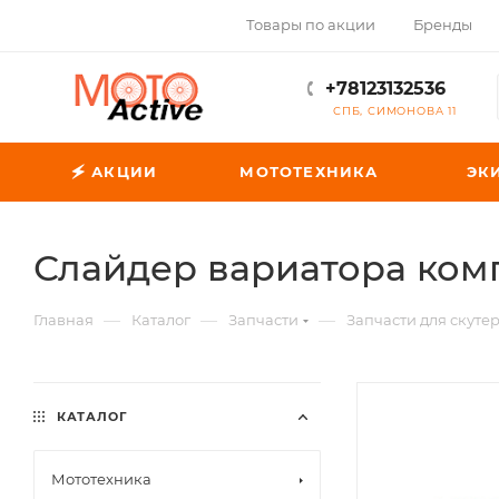
Товары по акции
Бренды
+78123132536
СПБ, СИМОНОВА 11
🗲 АКЦИИ
МОТОТЕХНИКА
ЭК
Слайдер вариатора комп
—
—
—
Главная
Каталог
Запчасти
Запчасти для скуте
КАТАЛОГ
Мототехника