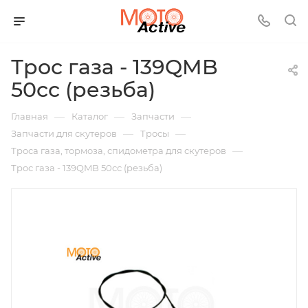
Трос газа - 139QMB
50сс (резьба)
—
—
—
Главная
Каталог
Запчасти
—
—
Запчасти для скутеров
Тросы
—
Троса газа, тормоза, спидометра для скутеров
Трос газа - 139QMB 50сс (резьба)