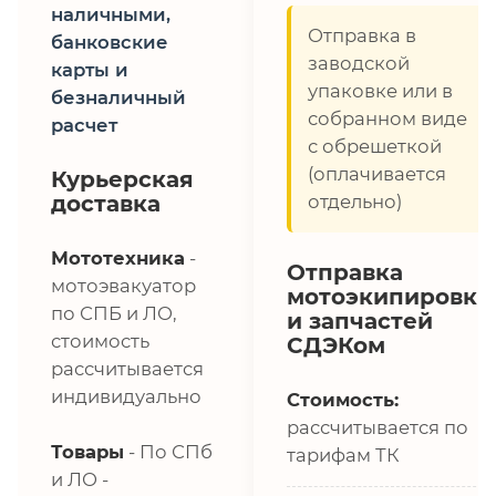
наличными,
Отправка в
банковские
заводской
карты и
упаковке или в
безналичный
собранном виде
расчет
с обрешеткой
(оплачивается
Курьерская
доставка
отдельно)
Мототехника
-
Отправка
мотоэвакуатор
мотоэкипировки
по СПБ и ЛО,
и запчастей
стоимость
СДЭКом
рассчитывается
индивидуально
Стоимость:
рассчитывается по
Товары
- По СПб
тарифам ТК
и ЛО -