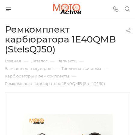
Ремкомплект
карбюратора 1E40QMB
(StelsQJ50)
—
—
—
Главная
Каталог
Запчасти
—
—
Запчасти для скутеров
Топливная система
—
Карбюраторы и ремкомплекты
Ремкомплект карбюратора 1E40QMB (StelsQJ50)