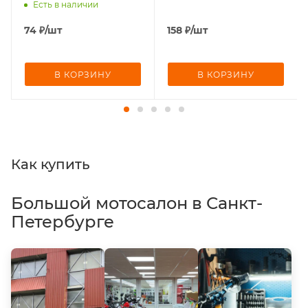
(101856,WW0111)
Есть в наличии
74
₽
/шт
158
₽
/шт
В КОРЗИНУ
В КОРЗИНУ
Как купить
Большой мотосалон в Санкт-
Петербурге