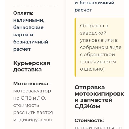
и безналичный
расчет
Оплата:
наличными,
Отправка в
банковские
заводской
карты и
упаковке или в
безналичный
собранном виде
расчет
с обрешеткой
(оплачивается
Курьерская
доставка
отдельно)
Мототехника
-
Отправка
мотоэвакуатор
мотоэкипировки
по СПБ и ЛО,
и запчастей
стоимость
СДЭКом
рассчитывается
индивидуально
Стоимость:
рассчитывается по