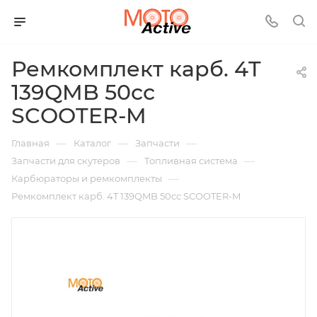
Ремкомплект карб. 4T
139QMB 50сс
SCOOTER-M
—
—
—
Главная
Каталог
Запчасти
—
—
Запчасти для скутеров
Топливная система
—
Карбюраторы и ремкомплекты
Ремкомплект карб. 4T 139QMB 50сс SCOOTER-M