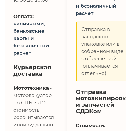
и безналичный
расчет
Оплата:
наличными,
Отправка в
банковские
заводской
карты и
упаковке или в
безналичный
собранном виде
расчет
с обрешеткой
(оплачивается
Курьерская
доставка
отдельно)
Мототехника
-
Отправка
мотоэвакуатор
мотоэкипировки
по СПБ и ЛО,
и запчастей
стоимость
СДЭКом
рассчитывается
индивидуально
Стоимость: