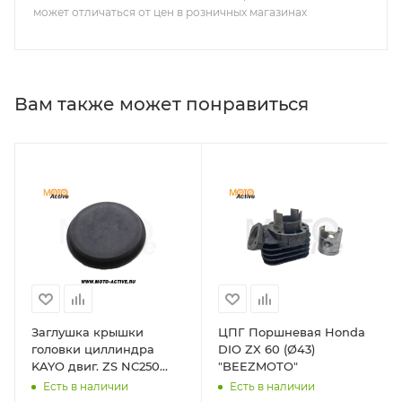
может отличаться от цен в розничных магазинах
Вам также может понравиться
Заглушка крышки
ЦПГ Поршневая Honda
головки циллиндра
DIO ZX 60 (Ø43)
KAYO двиг. ZS NC250
"BEEZMOTO"
CB0250 (вод.охл.)
Есть в наличии
Есть в наличии
(P061071) CN