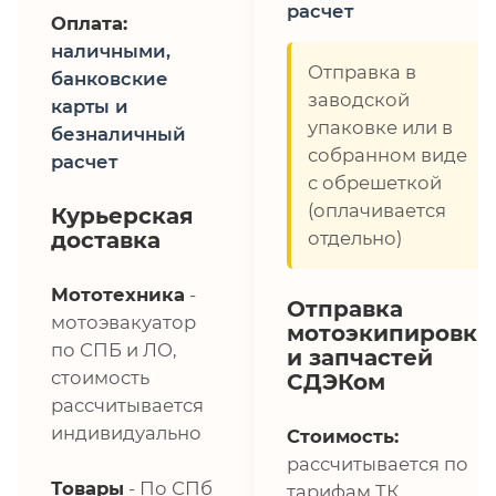
расчет
Оплата:
наличными,
Отправка в
банковские
заводской
карты и
упаковке или в
безналичный
собранном виде
расчет
с обрешеткой
(оплачивается
Курьерская
доставка
отдельно)
Мототехника
-
Отправка
мотоэвакуатор
мотоэкипировки
по СПБ и ЛО,
и запчастей
стоимость
СДЭКом
рассчитывается
индивидуально
Стоимость:
рассчитывается по
Товары
- По СПб
тарифам ТК