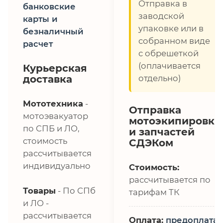
Отправка в
банковские
заводской
карты и
упаковке или в
безналичный
собранном виде
расчет
с обрешеткой
(оплачивается
Курьерская
доставка
отдельно)
Мототехника
-
Отправка
мотоэвакуатор
мотоэкипировки
по СПБ и ЛО,
и запчастей
стоимость
СДЭКом
рассчитывается
индивидуально
Стоимость:
рассчитывается по
Товары
- По СПб
тарифам ТК
и ЛО -
рассчитывается
Оплата:
предоплата,