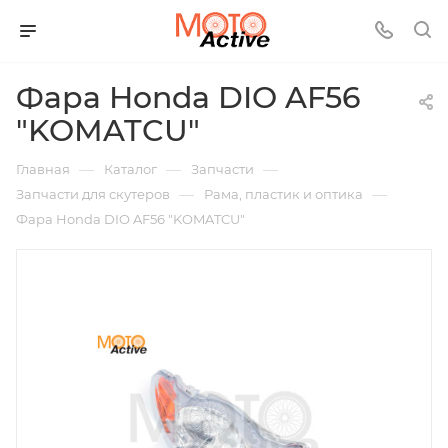
Фара Honda DIO AF56
"KOMATCU"
—
—
—
Главная
Каталог
Запчасти
—
—
Запчасти для скутеров
Рама, пластик и оптика
Фара Honda DIO AF56 "KOMATCU"