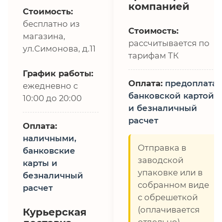
компанией
Стоимость:
бесплатно из
Стоимость:
магазина,
рассчитывается по
ул.Симонова, д.11
тарифам ТК
График работы:
Оплата:
предоплата,
ежедневно с
банковской картой
10:00 до 20:00
и безналичный
расчет
Оплата:
наличными,
Отправка в
банковские
заводской
карты и
упаковке или в
безналичный
собранном виде
расчет
с обрешеткой
(оплачивается
Курьерская
отдельно)