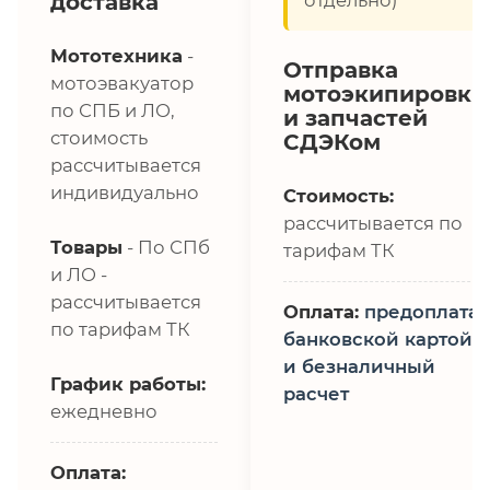
доставка
Мототехника
-
Отправка
мотоэвакуатор
мотоэкипировки
по СПБ и ЛО,
и запчастей
стоимость
СДЭКом
рассчитывается
индивидуально
Стоимость:
рассчитывается по
Товары
- По СПб
тарифам ТК
и ЛО -
рассчитывается
Оплата:
предоплата,
по тарифам ТК
банковской картой
и безналичный
График работы:
расчет
ежедневно
Оплата: