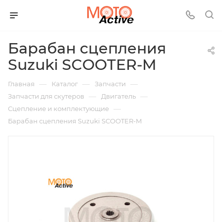
Барабан сцепления
Suzuki SCOOTER-M
—
—
—
Главная
Каталог
Запчасти
—
—
Запчасти для скутеров
Двигатель
—
Сцепление и комплектующие
Барабан сцепления Suzuki SCOOTER-M