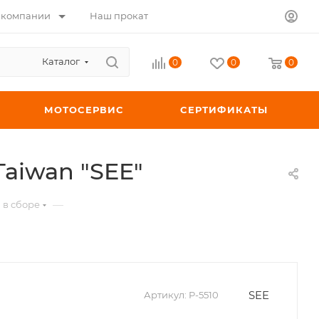
 компании
Наш прокат
Каталог
0
0
0
МОТОСЕРВИС
СЕРТИФИКАТЫ
Taiwan "SEE"
—
в сборе
SEE
Артикул:
P-5510