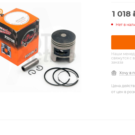
1 018
Нет в нал
Наши менед
свяжутся с 
заказа
Хочу в 
Цена действ
от цен в ро