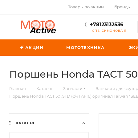
Товары по акции
Бренды
+78123132536
СПБ, СИМОНОВА 11
🗲 АКЦИИ
МОТОТЕХНИКА
ЭК
Поршень Honda TACT 50 .
—
—
—
Главная
Каталог
Запчасти
Запчасти для скуте
Поршень Honda TACT 50 .STD (Ø41 AF16) оригинал Taiwan "SEE
КАТАЛОГ