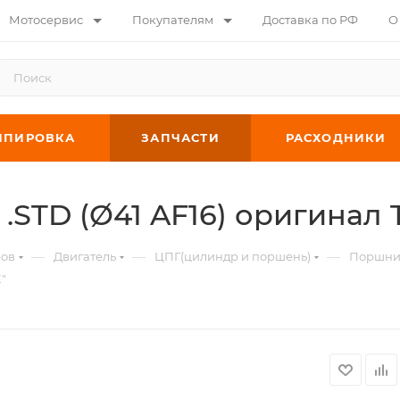
Мотосервис
Покупателям
Доставка по РФ
О
ИПИРОВКА
ЗАПЧАСТИ
РАСХОДНИКИ
STD (Ø41 AF16) оригинал 
—
—
—
ров
Двигатель
ЦПГ(цилиндр и поршень)
Поршни 
"