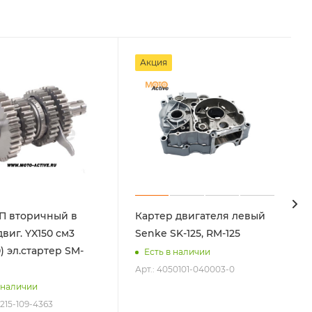
Акция
П вторичный в
Картер двигателя левый
виг. YX150 см3
Senke SK-125, RM-125
) эл.стартер SM-
Есть в наличии
Арт.: 4050101-040003-0
 наличии
0215-109-4363