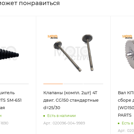
может понравиться
шитель
Клапаны (компл. 2шт) 4T
Вал КП
TS SM-651
двиг. CG150 стандартные
сборе д
ая
d=25/30
(WD150
PARTS
и
Есть в наличии
-1690
Арт.: 020096-004-9989
Есть в
Арт.: 02