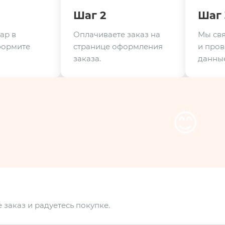
Шаг 2
Шаг 
ар в
Оплачиваете заказ на
Мы свя
формите
странице оформления
и пров
заказа.
данные
😊
 заказ и радуетесь покупке.