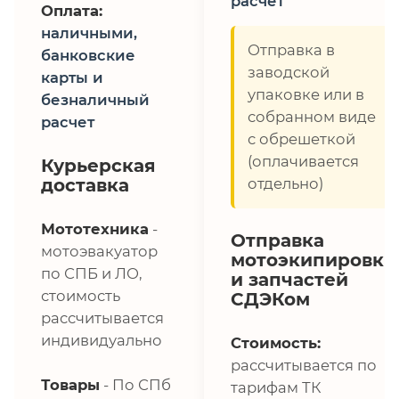
расчет
Оплата:
наличными,
Отправка в
банковские
заводской
карты и
упаковке или в
безналичный
собранном виде
расчет
с обрешеткой
(оплачивается
Курьерская
доставка
отдельно)
Мототехника
-
Отправка
мотоэвакуатор
мотоэкипировки
по СПБ и ЛО,
и запчастей
стоимость
СДЭКом
рассчитывается
индивидуально
Стоимость:
рассчитывается по
Товары
- По СПб
тарифам ТК