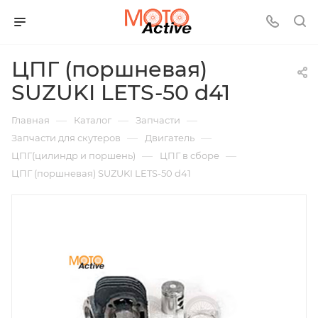
ЦПГ (поршневая)
SUZUKI LETS-50 d41
—
—
—
Главная
Каталог
Запчасти
—
—
Запчасти для скутеров
Двигатель
—
—
ЦПГ(цилиндр и поршень)
ЦПГ в сборе
ЦПГ (поршневая) SUZUKI LETS-50 d41