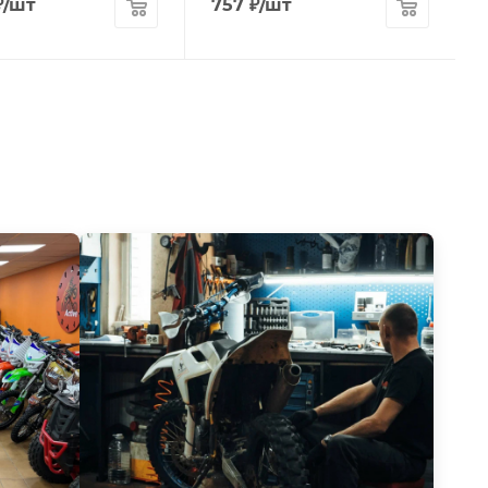
₽
/шт
757
₽
/шт