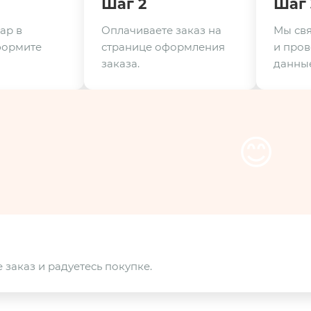
Шаг 2
Шаг 
ар в
Оплачиваете заказ на
Мы свя
формите
странице оформления
и пров
заказа.
данные
😊
 заказ и радуетесь покупке.