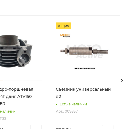
Акция
дро-поршневая
Съемник универсальный
 4T двиг ATV150
#2
ER
Есть в наличии
Арт.: 009837
 наличии
1122