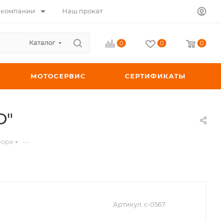
 компании
Наш прокат
Каталог
0
0
0
МОТОСЕРВИС
СЕРТИФИКАТЫ
O"
—
боре
Артикул:
c-0567