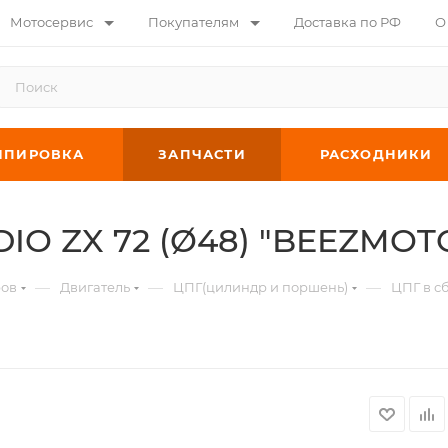
Мотосервис
Покупателям
Доставка по РФ
О
ИПИРОВКА
ЗАПЧАСТИ
РАСХОДНИКИ
IO ZX 72 (Ø48) "BEEZMOT
—
—
—
ров
Двигатель
ЦПГ(цилиндр и поршень)
ЦПГ в с