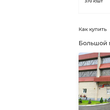
858
₽
/шт
370
₽
/шт
Как купить
Большой 