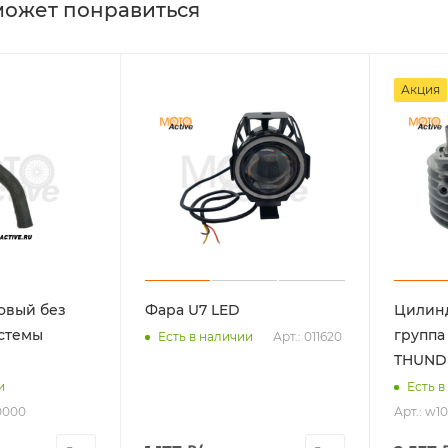
может понравиться
Акция
овый без
Фара U7 LED
Цилин
стемы
группа
Арт.: 011620
Есть в наличии
THUND
и
Есть в
0000
Арт.: w10