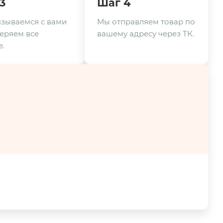
3
Шаг 4
зываемся с вами
Мы отправляем товар по
еряем все
вашему адресу через ТК.
.