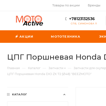
Товары по акции
Бренды
+78123132536
СПБ, СИМОНОВА 11
🗲 АКЦИИ
МОТОТЕХНИКА
ЭК
ЦПГ Поршневая Honda D
—
—
—
Главная
Каталог
Запчасти
Запчасти для скуте
ЦПГ Поршневая Honda DIO ZX 72 (Ø48) "BEEZMOTO"
КАТАЛОГ