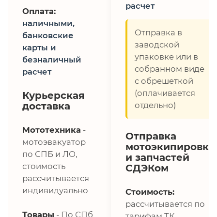
расчет
Оплата:
наличными,
Отправка в
банковские
заводской
карты и
упаковке или в
безналичный
собранном виде
расчет
с обрешеткой
(оплачивается
Курьерская
доставка
отдельно)
Мототехника
-
Отправка
мотоэвакуатор
мотоэкипировки
по СПБ и ЛО,
и запчастей
стоимость
СДЭКом
рассчитывается
индивидуально
Стоимость:
рассчитывается по
Товары
- По СПб
тарифам ТК