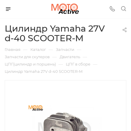
Цилиндр Yamaha 27V
d-40 SCOOTER-M
—
—
—
Главная
Каталог
Запчасти
—
—
Запчасти для скутеров
Двигатель
—
—
ЦПГ(цилиндр и поршень)
ЦПГ в сборе
Цилиндр Yamaha 27V d-40 SCOOTER-M