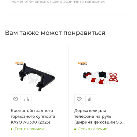
может отличаться от цен в розничных магазинах
Вам также может понравиться
Кронштейн заднего
Держатель для
тормозного суппорта
телефона на руль
KAYO AU300 (2023)
(ширина фиксации 9.3
см, 8х6.5х9.5 см) красный
Есть в наличии
Есть в наличии