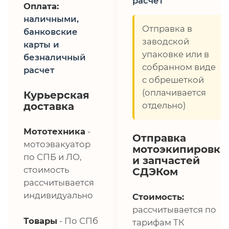
расчет
Оплата:
наличными,
Отправка в
банковские
заводской
карты и
упаковке или в
безналичный
собранном виде
расчет
с обрешеткой
(оплачивается
Курьерская
доставка
отдельно)
Мототехника
-
Отправка
мотоэвакуатор
мотоэкипировки
по СПБ и ЛО,
и запчастей
стоимость
СДЭКом
рассчитывается
индивидуально
Стоимость:
рассчитывается по
Товары
- По СПб
тарифам ТК