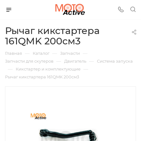
Рычаг кикстартера
161QMK 200см3
—
—
—
Главная
Каталог
Запчасти
—
—
Запчасти для скутеров
Двигатель
Система запуска
—
—
Кикстартер и комплектующие
Рычаг кикстартера 161QMK 200см3