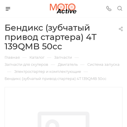
Бендикс (зубчатый
привод стартера) 4T
139QMB 50сс
—
—
—
Главная
Каталог
Запчасти
—
—
Запчасти для скутеров
Двигатель
Система запуска
—
—
Электростартер и комплектующие
Бендикс (зубчатый привод стартера) 4T 139QMB 50сс