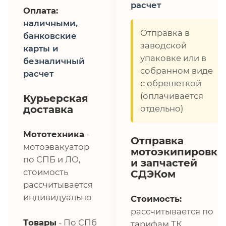
расчет
Оплата:
наличными,
Отправка в
банковские
заводской
карты и
упаковке или в
безналичный
собранном виде
расчет
с обрешеткой
(оплачивается
Курьерская
доставка
отдельно)
Мототехника
-
Отправка
мотоэвакуатор
мотоэкипировки
по СПБ и ЛО,
и запчастей
стоимость
СДЭКом
рассчитывается
индивидуально
Стоимость:
рассчитывается по
Товары
- По СПб
тарифам ТК