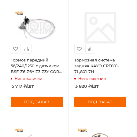
Тормоз передний
Тормозная система
56/240/1230 с датчиком
задняя KAYO CRF801-
BSE Z6 Z6Y Z3 Z3Y CORE
7L,801-7H
DX EX PH 125 PH 125 Z1
Нет в наличии
Нет в наличии
J1, J2LE J1, J2 EVO MX Z2
5 717
₽
/шт
3 820
₽
/шт
ПОД ЗАКАЗ
ПОД ЗАКАЗ