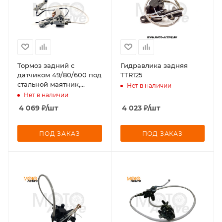
Тормоз задний с
Гидравлика задняя
датчиком 49/80/600 под
TTR125
стальной маятник,
Нет в наличии
sintered BSE Z6 Z5,
Нет в наличии
4 069
₽
/шт
4 023
₽
/шт
ПОД ЗАКАЗ
ПОД ЗАКАЗ