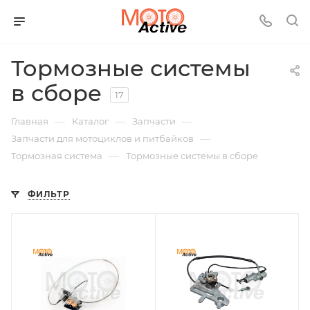
Тормозные системы
в сборе
17
—
—
—
Главная
Каталог
Запчасти
—
Запчасти для мотоциклов и питбайков
—
Тормозная система
Тормозные системы в сборе
ФИЛЬТР