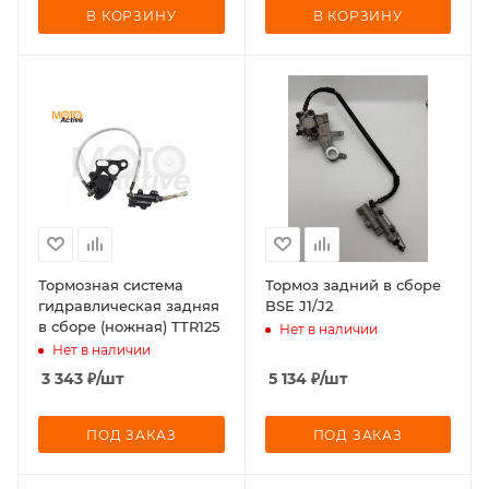
В КОРЗИНУ
В КОРЗИНУ
Тормозная система
Тормоз задний в сборе
гидравлическая задняя
BSE J1/J2
в сборе (ножная) TTR125
Нет в наличии
Нет в наличии
3 343
₽
/шт
5 134
₽
/шт
ПОД ЗАКАЗ
ПОД ЗАКАЗ