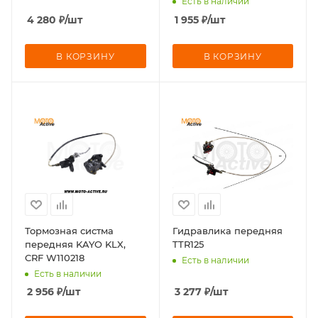
Есть в наличии
4 280
₽
/шт
1 955
₽
/шт
В КОРЗИНУ
В КОРЗИНУ
Тормозная систма
Гидравлика передняя
передняя KAYO KLX,
TTR125
CRF W110218
Есть в наличии
Есть в наличии
2 956
₽
/шт
3 277
₽
/шт