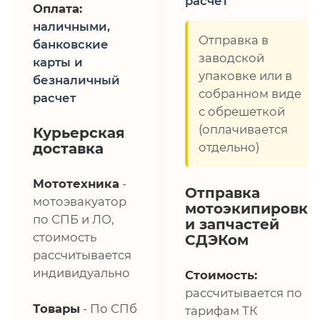
расчет
Оплата:
наличными,
Отправка в
банковские
заводской
карты и
упаковке или в
безналичный
собранном виде
расчет
с обрешеткой
(оплачивается
Курьерская
доставка
отдельно)
Мототехника
-
Отправка
мотоэвакуатор
мотоэкипировки
по СПБ и ЛО,
и запчастей
стоимость
СДЭКом
рассчитывается
индивидуально
Стоимость:
рассчитывается по
Товары
- По СПб
тарифам ТК