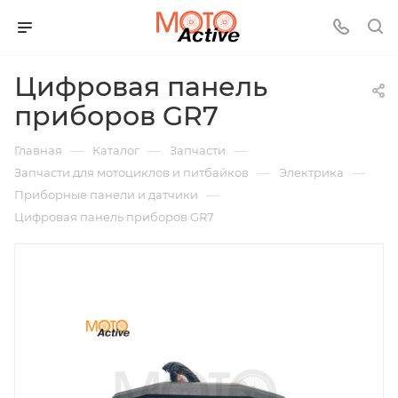
Цифровая панель
приборов GR7
—
—
—
Главная
Каталог
Запчасти
—
—
Запчасти для мотоциклов и питбайков
Электрика
—
Приборные панели и датчики
Цифровая панель приборов GR7