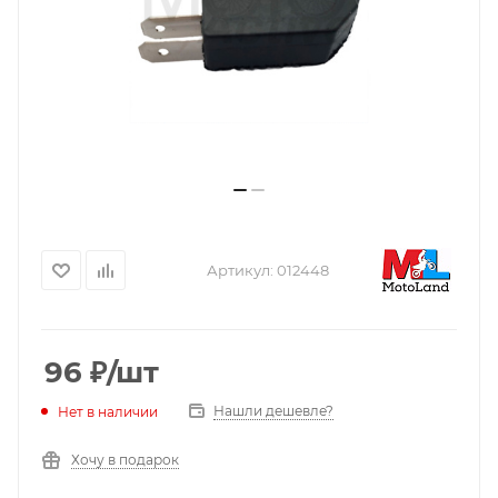
Артикул:
012448
96
₽
/шт
Нашли дешевле?
Нет в наличии
Хочу в подарок