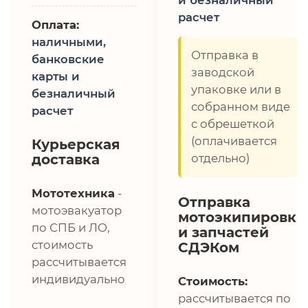
расчет
Оплата:
наличными,
Отправка в
банковские
заводской
карты и
упаковке или в
безналичный
собранном виде
расчет
с обрешеткой
(оплачивается
Курьерская
доставка
отдельно)
Мототехника
-
Отправка
мотоэвакуатор
мотоэкипировки
по СПБ и ЛО,
и запчастей
стоимость
СДЭКом
рассчитывается
индивидуально
Стоимость:
рассчитывается по