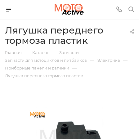
Лягушка переднего
тормоза пластик
—
—
—
Главная
Каталог
Запчасти
—
—
Запчасти для мотоциклов и питбайков
Электрика
—
Приборные панели и датчики
Лягушка переднего тормоза пластик