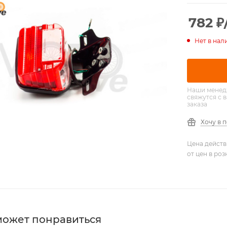
782
₽
Нет в нал
Наши менед
свяжутся с 
заказа
Хочу в 
Цена действ
от цен в ро
может понравиться