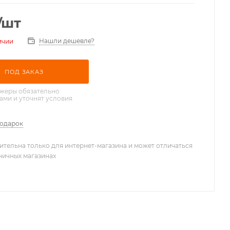
/шт
Нашли дешевле?
ичии
ПОД ЗАКАЗ
жеры обязательно
вами и уточнят условия
подарок
ительна только для интернет-магазина и может отличаться
зничных магазинах