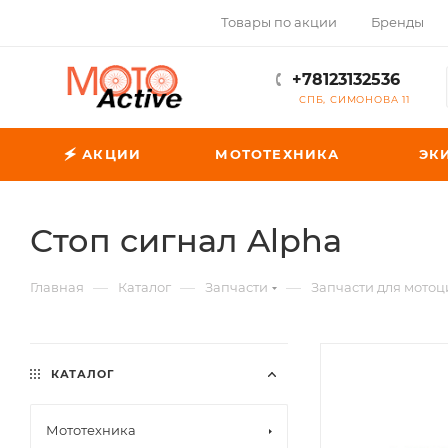
Товары по акции
Бренды
+78123132536
СПБ, СИМОНОВА 11
🗲 АКЦИИ
МОТОТЕХНИКА
ЭК
Стоп сигнал Alpha
—
—
—
Главная
Каталог
Запчасти
Запчасти для мотоц
КАТАЛОГ
Мототехника