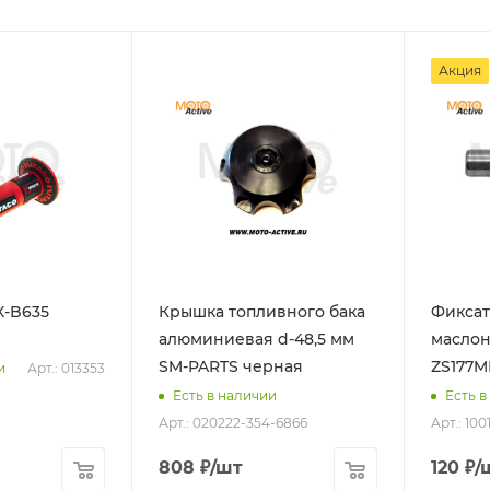
Акция
X-B635
Крышка топливного бака
Фиксат
алюминиевая d-48,5 мм
маслон
SM-PARTS черная
ZS177M
Арт.: 013353
и
Есть в наличии
Есть в
Арт.: 020222-354-6866
Арт.: 10
808
₽
/шт
120
₽
/