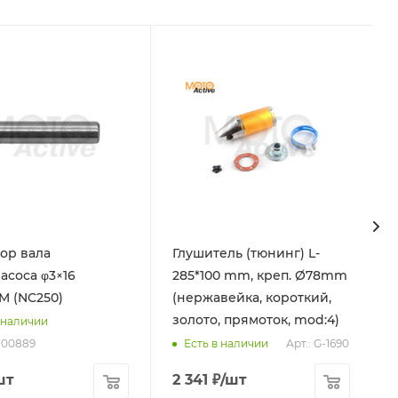
ор вала
Глушитель (тюнинг) L-
асоса φ3×16
285*100 mm, креп. Ø78mm
M (NC250)
(нержавейка, короткий,
золото, прямоток, mod:4)
 наличии
0100889
Арт.: G-1690
Есть в наличии
шт
2 341
₽
/шт