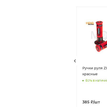
Валы КПП в сборе
Ручки руля Z
комплект ZS172FMM-3 PR,
красные
6 передач
Есть в наличи
Есть в наличии
Арт.: 100081744
6 782
₽
/шт
385
₽
/шт