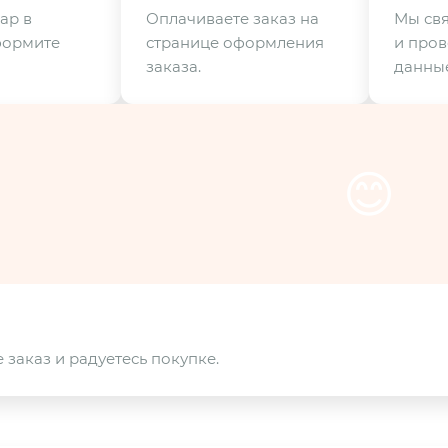
ар в
Оплачиваете заказ на
Мы свя
формите
странице оформления
и пров
заказа.
данные
😊
 заказ и радуетесь покупке.