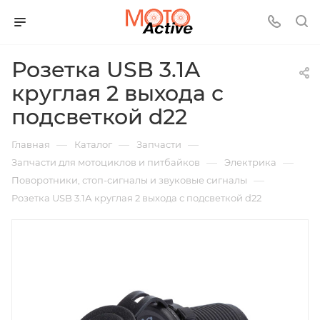
Розетка USB 3.1А
круглая 2 выхода с
подсветкой d22
—
—
—
Главная
Каталог
Запчасти
—
—
Запчасти для мотоциклов и питбайков
Электрика
—
Поворотники, стоп-сигналы и звуковые сигналы
Розетка USB 3.1А круглая 2 выхода с подсветкой d22