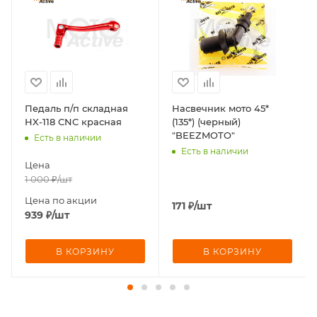
Педаль п/п складная
Насвечник мото 45*
HX-118 CNC красная
(135*) (черный)
"BEEZMOTO"
Есть в наличии
Есть в наличии
Цена
1 000
₽
/шт
Цена по акции
171
₽
/шт
939
₽
/шт
В КОРЗИНУ
В КОРЗИНУ