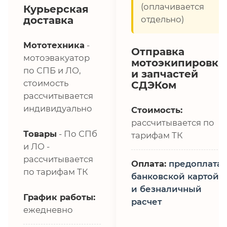
(оплачивается
Курьерская
доставка
отдельно)
Мототехника
-
Отправка
мотоэвакуатор
мотоэкипировки
по СПБ и ЛО,
и запчастей
стоимость
СДЭКом
рассчитывается
индивидуально
Стоимость:
рассчитывается по
Товары
- По СПб
тарифам ТК
и ЛО -
рассчитывается
Оплата:
предоплата,
по тарифам ТК
банковской картой
и безналичный
График работы:
расчет
ежедневно