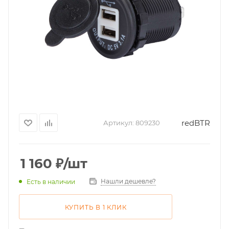
redBTR
Артикул:
809230
1 160
₽
/шт
Нашли дешевле?
Есть в наличии
КУПИТЬ В 1 КЛИК