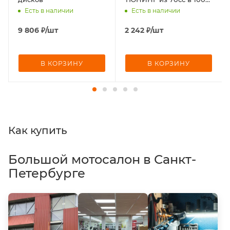
Alpha (68,4/69,2/62,8/13)
Есть в наличии
Есть в наличии
9 806
₽
/шт
2 242
₽
/шт
В КОРЗИНУ
В КОРЗИНУ
Как купить
Большой мотосалон в Санкт-
Петербурге