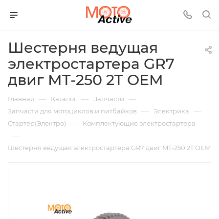
Шестерня ведущая
электростартера GR7
двиг MT-250 2T OEM
—
—
—
Главная
Каталог
Запчасти
—
—
Запчасти для мотоциклов и питбайков
Электрика
—
Стартер(Электро)
Комплектующие электростартера
—
Шестерня ведущая электростартера GR7 двиг MT-250 2T OEM