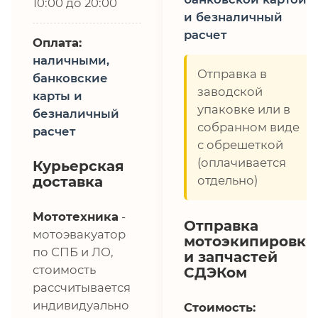
10:00 до 20:00
и безналичный
расчет
Оплата:
наличными,
Отправка в
банковские
заводской
карты и
упаковке или в
безналичный
собранном виде
расчет
с обрешеткой
(оплачивается
Курьерская
доставка
отдельно)
Мототехника
-
Отправка
мотоэвакуатор
мотоэкипировки
по СПБ и ЛО,
и запчастей
стоимость
СДЭКом
рассчитывается
индивидуально
Стоимость: