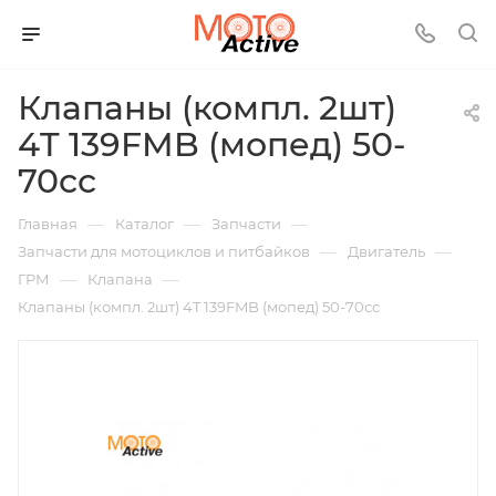
Клапаны (компл. 2шт)
4T 139FMB (мопед) 50-
70сс
—
—
—
Главная
Каталог
Запчасти
—
—
Запчасти для мотоциклов и питбайков
Двигатель
—
—
ГРМ
Клапана
Клапаны (компл. 2шт) 4T 139FMB (мопед) 50-70сс