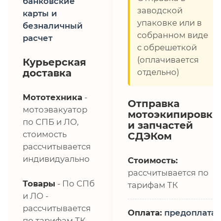
банковские
заводской
карты и
упаковке или в
безналичный
собранном виде
расчет
с обрешеткой
(оплачивается
Курьерская
доставка
отдельно)
Мототехника
-
Отправка
мотоэвакуатор
мотоэкипировки
по СПБ и ЛО,
и запчастей
стоимость
СДЭКом
рассчитывается
индивидуально
Стоимость:
рассчитывается по
Товары
- По СПб
тарифам ТК
и ЛО -
рассчитывается
Оплата:
предоплата,
по тарифам ТК