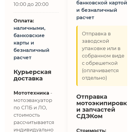
банковской картой
10:00 до 20:00
и безналичный
расчет
Оплата:
наличными,
Отправка в
банковские
заводской
карты и
упаковке или в
безналичный
собранном виде
расчет
с обрешеткой
(оплачивается
Курьерская
доставка
отдельно)
Мототехника
-
Отправка
мотоэвакуатор
мотоэкипировки
по СПБ и ЛО,
и запчастей
стоимость
СДЭКом
рассчитывается
индивидуально
Стоимость: