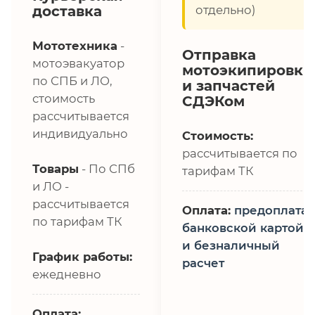
доставка
отдельно)
Мототехника
-
Отправка
мотоэвакуатор
мотоэкипировки
по СПБ и ЛО,
и запчастей
стоимость
СДЭКом
рассчитывается
индивидуально
Стоимость:
рассчитывается по
Товары
- По СПб
тарифам ТК
и ЛО -
рассчитывается
Оплата:
предоплата,
по тарифам ТК
банковской картой
и безналичный
График работы:
расчет
ежедневно
Оплата: