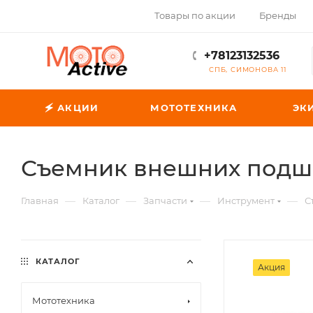
Товары по акции
Бренды
+78123132536
СПБ, СИМОНОВА 11
🗲 АКЦИИ
МОТОТЕХНИКА
ЭК
Съемник внешних подш
—
—
—
—
Главная
Каталог
Запчасти
Инструмент
С
КАТАЛОГ
Акция
Мототехника