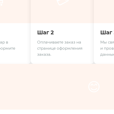

💳
Шаг 2
Шаг 
ар в
Оплачиваете заказ на
Мы свя
формите
странице оформления
и пров
заказа.
данные
😊