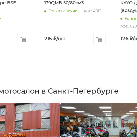
оре BSE
139QMB 50/80см3
KAYO д
(возду
Арт.: 4012
Есть в наличии
и
Есть в
Арт.: 02
215
₽
/шт
176
₽
/
мотосалон в Санкт-Петербурге