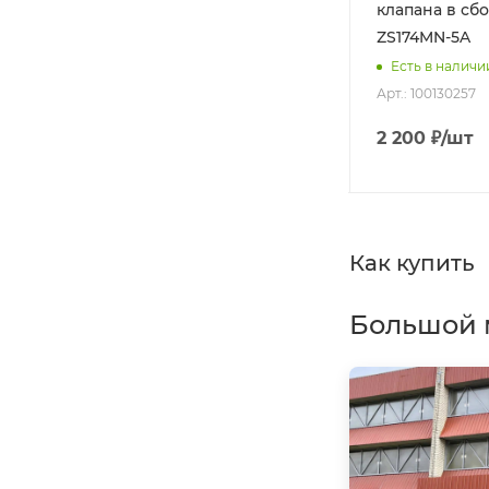
клапана в сб
Арт.: 0358
Есть в наличии
ZS174MN-5A
Есть в наличи
Арт.: 100130257
8 899
₽
/шт
2 200
₽
/шт
Как купить
Большой 