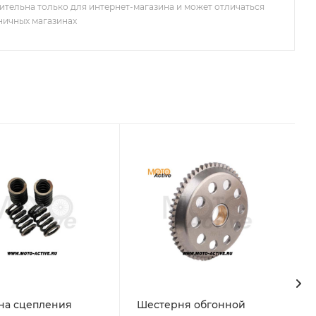
ительна только для интернет-магазина и может отличаться
зничных магазинах
на сцепления
Шестерня обгонной