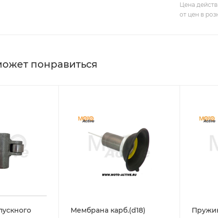
Цена действ
от цен в ро
может понравиться
пускного
Мембрана карб.(d18)
Пружи