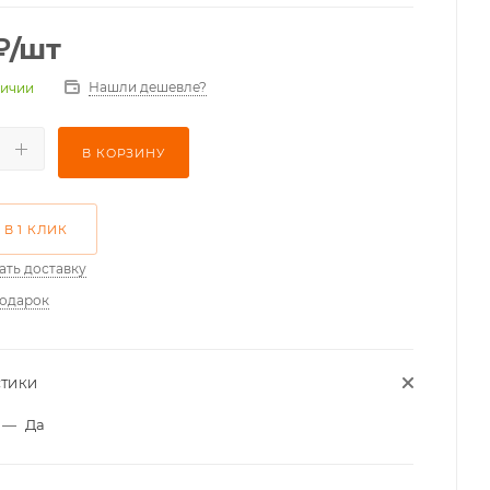
₽
/шт
Нашли дешевле?
личии
В КОРЗИНУ
 В 1 КЛИК
ать доставку
подарок
СТИКИ
—
Да