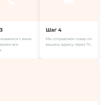
📞
🚚
3
Шаг 4
зываемся с вами
Мы отправляем товар по
еряем все
вашему адресу через ТК.
.