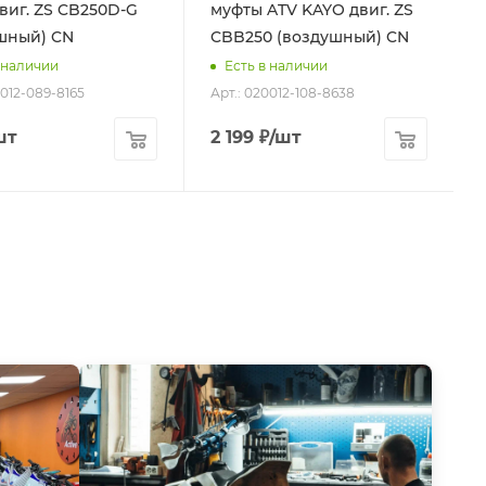
виг. ZS CB250D-G
муфты ATV KAYO двиг. ZS
шный) CN
CBB250 (воздушный) CN
 наличии
Есть в наличии
0012-089-8165
Арт.: 020012-108-8638
шт
2 199
₽
/шт