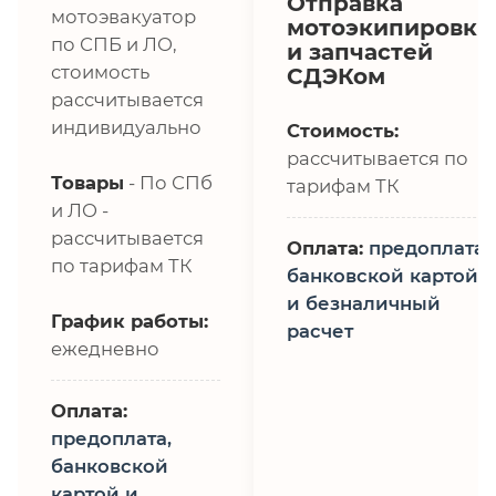
Отправка
мотоэвакуатор
мотоэкипировки
по СПБ и ЛО,
и запчастей
стоимость
СДЭКом
рассчитывается
индивидуально
Стоимость:
рассчитывается по
Товары
- По СПб
тарифам ТК
и ЛО -
рассчитывается
Оплата:
предоплата,
по тарифам ТК
банковской картой
и безналичный
График работы:
расчет
ежедневно
Оплата:
предоплата,
банковской
картой и