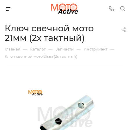
Ключ свечной мото
21мм (2х тактный)
—
—
—
—
Главная
Каталог
Запчасти
Инструмент
Ключ свечной мото 21мм (2х тактный)