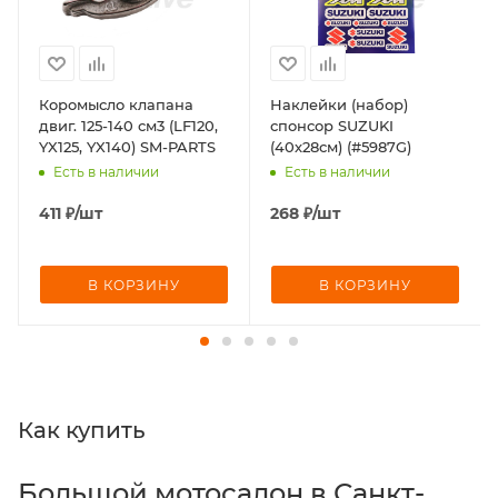
Коромысло клапана
Наклейки (набор)
двиг. 125-140 см3 (LF120,
спонсор SUZUKI
YX125, YX140) SM-PARTS
(40х28см) (#5987G)
Есть в наличии
Есть в наличии
411
₽
/шт
268
₽
/шт
В КОРЗИНУ
В КОРЗИНУ
Как купить
Большой мотосалон в Санкт-