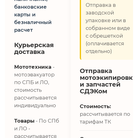
Отправка в
банковские
заводской
карты и
упаковке или в
безналичный
собранном виде
расчет
с обрешеткой
(оплачивается
Курьерская
доставка
отдельно)
Мототехника
-
Отправка
мотоэвакуатор
мотоэкипировки
по СПБ и ЛО,
и запчастей
стоимость
СДЭКом
рассчитывается
индивидуально
Стоимость:
рассчитывается по
Товары
- По СПб
тарифам ТК
и ЛО -
рассчитывается