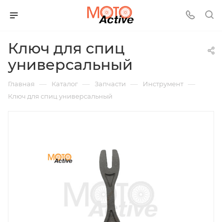
Ключ для спиц
универсальный
—
—
—
—
Главная
Каталог
Запчасти
Инструмент
Ключ для спиц универсальный