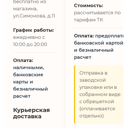
бесплатно из
Стоимость:
магазина,
рассчитывается по
ул.Симонова, д.11
тарифам ТК
График работы:
Оплата:
предоплата,
ежедневно с
банковской картой
10:00 до 20:00
и безналичный
расчет
Оплата:
наличными,
Отправка в
банковские
заводской
карты и
упаковке или в
безналичный
собранном виде
расчет
с обрешеткой
(оплачивается
Курьерская
доставка
отдельно)