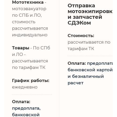
Мототехника
-
Отправка
мотоэвакуатор
мотоэкипировки
по СПБ и ЛО,
и запчастей
стоимость
СДЭКом
рассчитывается
индивидуально
Стоимость:
рассчитывается по
Товары
- По СПб
тарифам ТК
и ЛО -
рассчитывается
Оплата:
предоплата,
по тарифам ТК
банковской картой
и безналичный
График работы:
расчет
ежедневно
Оплата:
предоплата,
банковской