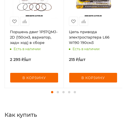
Поршень двиг 1P57QMJ-
Цепь привода
2D (150см3, вариатор,
электростартера L66
задн ход) в сборе
W190 190см3
Есть в наличии
Есть в наличии
2 295
₽
/шт
215
₽
/шт
В КОРЗИНУ
В КОРЗИНУ
Как купить