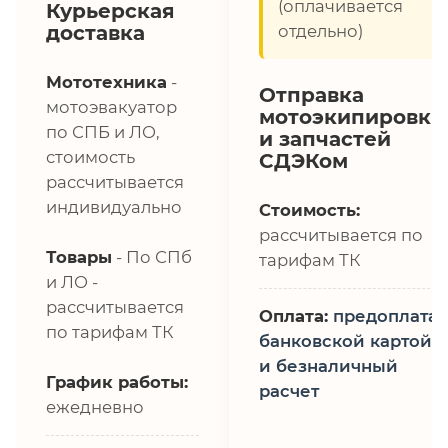
(оплачивается
Курьерская
доставка
отдельно)
Мототехника
-
Отправка
мотоэвакуатор
мотоэкипировки
по СПБ и ЛО,
и запчастей
стоимость
СДЭКом
рассчитывается
индивидуально
Стоимость:
рассчитывается по
Товары
- По СПб
тарифам ТК
и ЛО -
рассчитывается
Оплата:
предоплата,
по тарифам ТК
банковской картой
и безналичный
График работы:
расчет
ежедневно