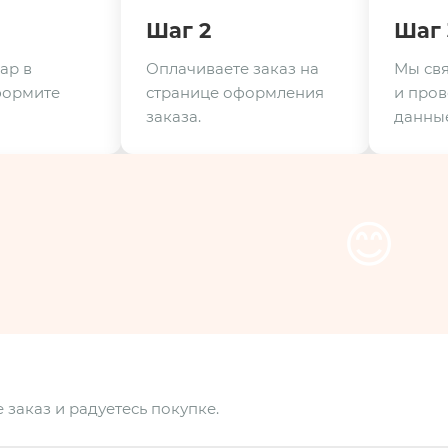
Шаг 2
Шаг 
ар в
Оплачиваете заказ на
Мы свя
формите
странице оформления
и пров
заказа.
данные
😊
 заказ и радуетесь покупке.