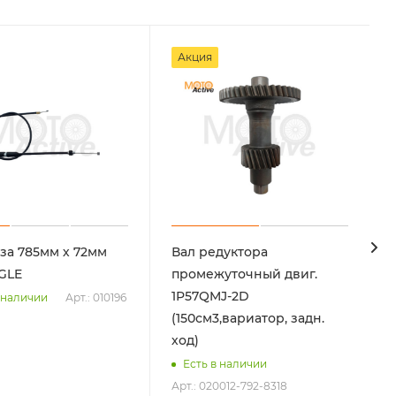
Акция
аза 785мм х 72мм
Вал редуктора
GLE
промежуточный двиг.
1P57QMJ-2D
Арт.: 010196
 наличии
(150см3,вариатор, задн.
ход)
Есть в наличии
Арт.: 020012-792-8318