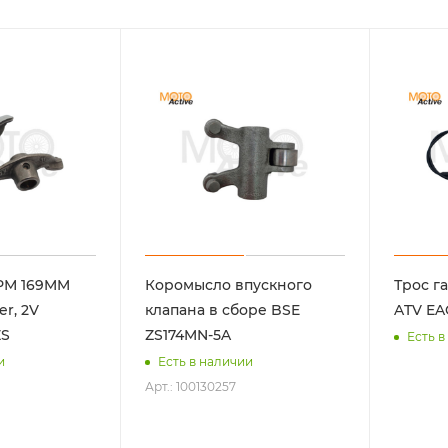
РМ 169MM
Коромысло впускного
Трос г
er, 2V
клапана в сборе BSE
ATV EA
ZS
ZS174MN-5A
Есть в
и
Есть в наличии
Арт.: 100130257