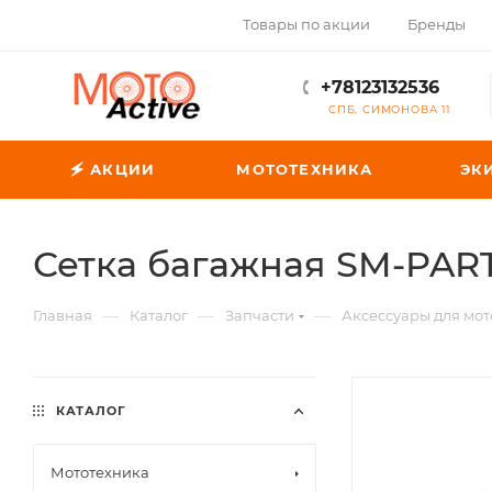
Товары по акции
Бренды
+78123132536
СПБ, СИМОНОВА 11
🗲 АКЦИИ
МОТОТЕХНИКА
ЭК
Сетка багажная SM-PART
—
—
—
Главная
Каталог
Запчасти
Аксессуары для мо
КАТАЛОГ
Мототехника