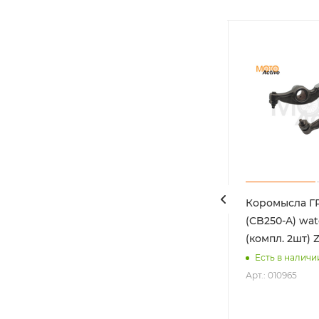
Диск 10"х1,4 передний
Коромысла Г
OTOM
диск. торм. сталь KAYO
(CB250-A) wat
(компл. 2шт) 
Нет в наличии
Арт.: 020012-797-6946
Есть в наличи
Арт.: 010965