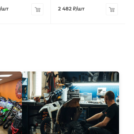
/шт
2 482
₽
/шт