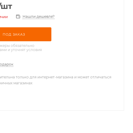
/шт
Нашли дешевле?
ичии
ПОД ЗАКАЗ
жеры обязательно
вами и уточнят условия
подарок
ительна только для интернет-магазина и может отличаться
зничных магазинах