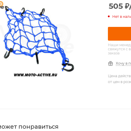
505
₽
Нет в нал
Наши менед
свяжутся с 
заказа
Хочу в 
Цена действ
от цен в ро
может понравиться