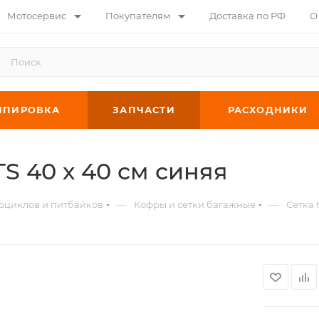
Мотосервис
Покупателям
Доставка по РФ
О
ИПИРОВКА
ЗАПЧАСТИ
РАСХОДНИКИ
S 40 х 40 см синяя
—
—
тоциклов и питбайков
Кофры и сетки багажные
Сетка 