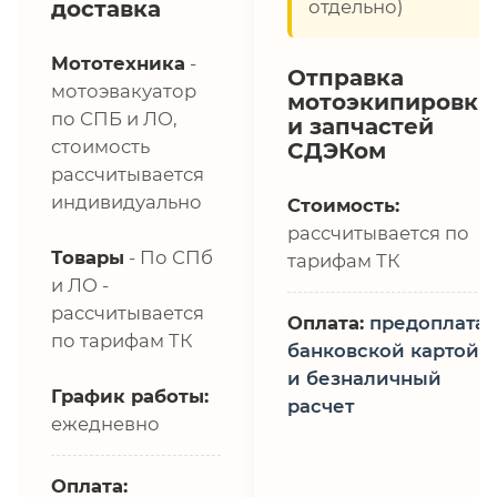
доставка
отдельно)
Мототехника
-
Отправка
мотоэвакуатор
мотоэкипировки
по СПБ и ЛО,
и запчастей
стоимость
СДЭКом
рассчитывается
индивидуально
Стоимость:
рассчитывается по
Товары
- По СПб
тарифам ТК
и ЛО -
рассчитывается
Оплата:
предоплата,
по тарифам ТК
банковской картой
и безналичный
График работы:
расчет
ежедневно
Оплата: