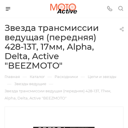
Звезда трансмиссии
ведущая (передняя)
428-13T, 17мм, Alpha,
Delta, Active
"BEEZMOTO"
—
—
—
Главная
Каталог
Расходники
Цепи и звезды
—
—
Звезды ведущие
Звезда трансмиссии ведущая (передняя) 428-13T, 17мм,
Alpha, Delta, Active "BEEZMOTO"