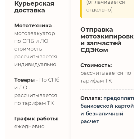
(оплачивается
Курьерская
доставка
отдельно)
Мототехника
-
Отправка
мотоэвакуатор
мотоэкипировки
по СПБ и ЛО,
и запчастей
стоимость
СДЭКом
рассчитывается
индивидуально
Стоимость:
рассчитывается по
Товары
- По СПб
тарифам ТК
и ЛО -
рассчитывается
Оплата:
предоплата,
по тарифам ТК
банковской картой
и безналичный
График работы:
расчет
ежедневно