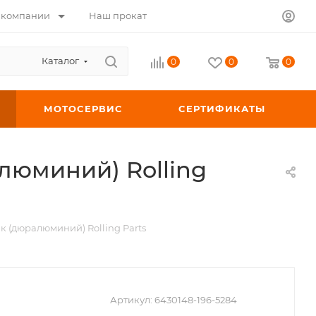
 компании
Наш прокат
Каталог
0
0
0
МОТОСЕРВИС
СЕРТИФИКАТЫ
люминий) Rolling
к (дюралюминий) Rolling Parts
Артикул:
6430148-196-5284