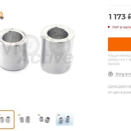
1 173
Нет в нал
Наши менед
свяжутся с 
заказа
Хочу в 
Цена действ
от цен в ро