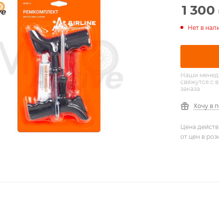
1 300
Нет в нал
Наши менед
свяжутся с 
заказа
Хочу в 
Цена действ
от цен в ро