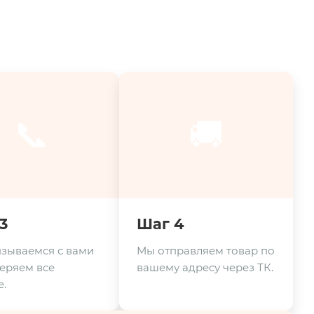
📞
🚚
3
Шаг 4
зываемся с вами
Мы отправляем товар по
еряем все
вашему адресу через ТК.
.