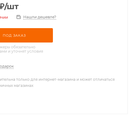
₽
/шт
Нашли дешевле?
ичии
ПОД ЗАКАЗ
жеры обязательно
вами и уточнят условия
подарок
ительна только для интернет-магазина и может отличаться
зничных магазинах