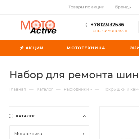
Товары по акции
Бренды
+78123132536
СПБ, СИМОНОВА 11
🗲 АКЦИИ
МОТОТЕХНИКА
ЭК
Набор для ремонта шин
—
—
—
Главная
Каталог
Расходники
Покрышки и кам
КАТАЛОГ
Мототехника