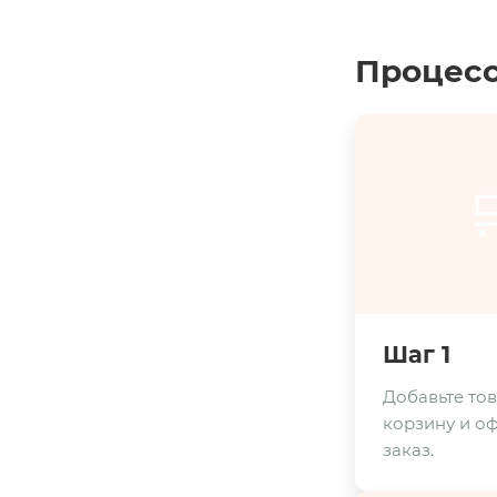
Процесс

Шаг 1
Добавьте тов
корзину и о
заказ.