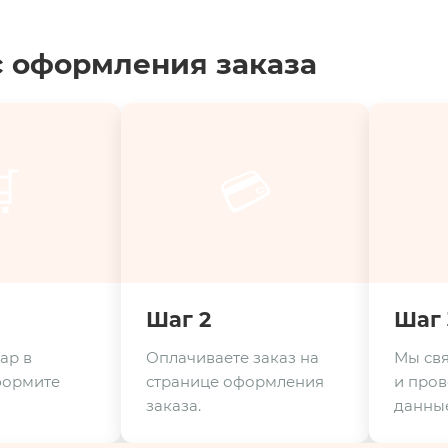
 оформления заказа

💳
Шаг 2
Шаг 
ар в
Оплачиваете заказ на
Мы свя
формите
странице оформления
и пров
заказа.
данные