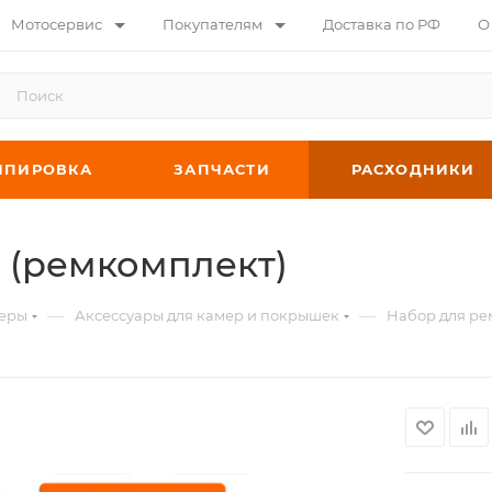
Мотосервис
Покупателям
Доставка по РФ
О
ИПИРОВКА
ЗАПЧАСТИ
РАСХОДНИКИ
 (ремкомплект)
—
—
еры
Аксессуары для камер и покрышек
Набор для ре