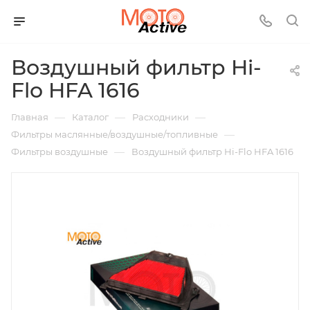
Воздушный фильтр Hi-
Flo HFA 1616
—
—
—
Главная
Каталог
Расходники
—
Фильтры маслянные/воздушные/топливные
—
Фильтры воздушные
Воздушный фильтр Hi-Flo HFA 1616