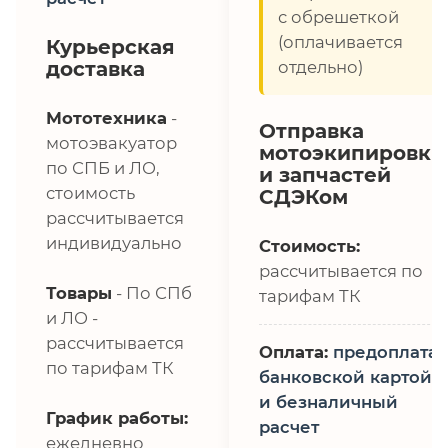
с обрешеткой
(оплачивается
Курьерская
доставка
отдельно)
Мототехника
-
Отправка
мотоэвакуатор
мотоэкипировки
по СПБ и ЛО,
и запчастей
стоимость
СДЭКом
рассчитывается
индивидуально
Стоимость:
рассчитывается по
Товары
- По СПб
тарифам ТК
и ЛО -
рассчитывается
Оплата:
предоплата,
по тарифам ТК
банковской картой
и безналичный
График работы:
расчет
ежедневно