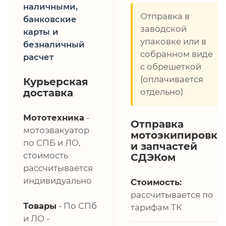
наличными,
Отправка в
банковские
заводской
карты и
упаковке или в
безналичный
собранном виде
расчет
с обрешеткой
(оплачивается
Курьерская
доставка
отдельно)
Мототехника
-
Отправка
мотоэвакуатор
мотоэкипировки
по СПБ и ЛО,
и запчастей
стоимость
СДЭКом
рассчитывается
индивидуально
Стоимость:
рассчитывается по
Товары
- По СПб
тарифам ТК
и ЛО -