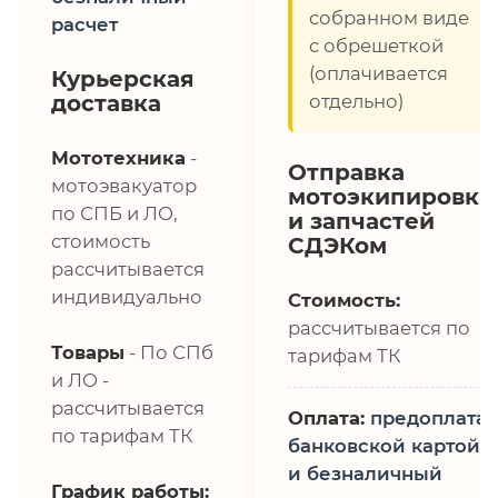
собранном виде
расчет
с обрешеткой
(оплачивается
Курьерская
доставка
отдельно)
Мототехника
-
Отправка
мотоэвакуатор
мотоэкипировки
по СПБ и ЛО,
и запчастей
стоимость
СДЭКом
рассчитывается
индивидуально
Стоимость:
рассчитывается по
Товары
- По СПб
тарифам ТК
и ЛО -
рассчитывается
Оплата:
предоплата,
по тарифам ТК
банковской картой
и безналичный
График работы: