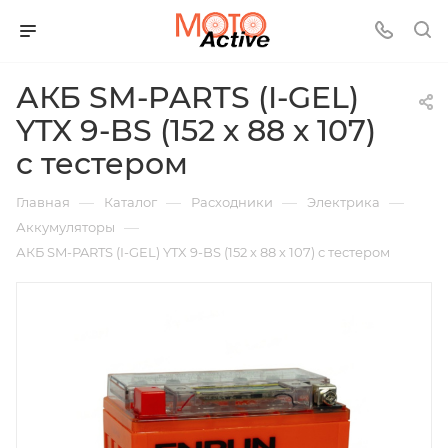
АКБ SM-PARTS (I-GEL)
YTX 9-BS (152 х 88 х 107)
c тестером
—
—
—
—
Главная
Каталог
Расходники
Электрика
—
Аккумуляторы
АКБ SM-PARTS (I-GEL) YTX 9-BS (152 х 88 х 107) c тестером