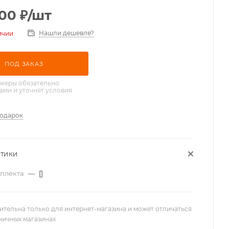
000
₽
/шт
Нашли дешевле?
ичии
ПОД ЗАКАЗ
жеры обязательно
вами и уточнят условия
подарок
СТИКИ
мплекта
—
[]
ительна только для интернет-магазина и может отличаться
зничных магазинах