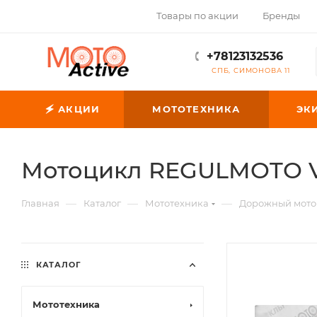
Товары по акции
Бренды
+78123132536
СПБ, СИМОНОВА 11
🗲 АКЦИИ
МОТОТЕХНИКА
ЭК
Мотоцикл REGULMOTO 
—
—
—
Главная
Каталог
Мототехника
Дорожный мото
КАТАЛОГ
Мототехника