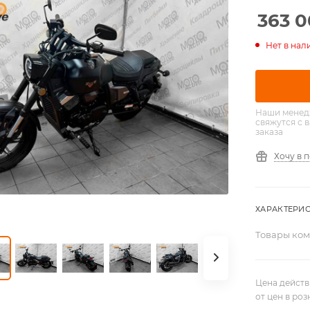
363 
Нет в нал
Наши менед
свяжутся с 
заказа
Хочу в 
ХАРАКТЕРИ
Товары ко
Цена действ
от цен в ро