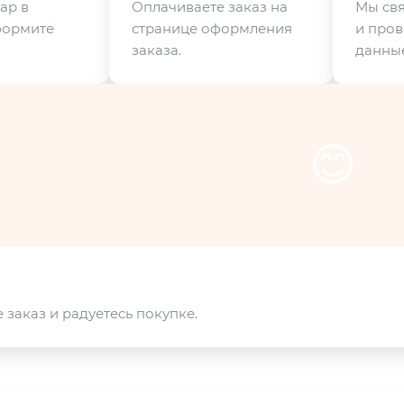
ар в
Оплачиваете заказ на
Мы свя
формите
странице оформления
и пров
заказа.
данные
😊
 заказ и радуетесь покупке.