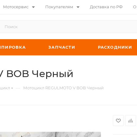
Мотосервис
Покупателям
Доставка по РФ
О
ИПИРОВКА
ЗАПЧАСТИ
РАСХОДНИКИ
V BOB Черный
—
цикл
Мотоцикл REGULMOTO V BOB Черный